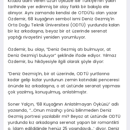
Kitaba adını veren uzun öyküde ise Türkiye’nin yakın
tarihinde yer edinmiş bir olay farklı bir bakışla ele
alınıyor. Aynı zamanda kendisi de OTDÜ’lü olan yazar
Özdemir, 68 kuşağının sembol ismi Deniz Gezmiş’in
Orta Doğu Teknik Üniversitesi (ODTÜ) yurdunda kalan
bir kız arkadaşına, beyaz bir at üzerinde serenat
yaptığı rivayetini yeniden yorumluyor.
Özdemir, bu olayı, “Deniz Gezmiş atı bulmuyor, at
Deniz Gezmiş’i buluyor” şeklinde ifade ediyor. Yılmaz
Özdemir, bu hikâyesiyle ilgili olarak şöyle diyor:
“Deniz Gezmiş’in, bir at üzerinde, ODTÜ yurtlarına
kadar gelip kızlar yurdunun zemin katındaki penceresi
önünde kız arkadaşına, o at üstünde seranat yapması
çok yazılmış, konuşulmuş, anlatılmıştır.
Soner Yalçın, ‘68 Kuşağının Anlatılmayan Öyküsü” adlı
yazısında, “…Onun mizahçı yönü bilinmeden Deniz
Gezmiş portresi yazılabilir mi? Beyaz at üstünde ODTÜ
yurdunda kız arkadaşına serenat yapan bir romantikti
o. İdam edildiğinde henüz 25 yaşındaydı…’ diyor. Deniz