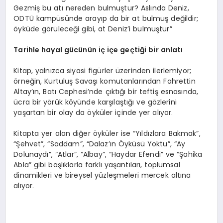
Gezmiş bu atı nereden bulmuştur? Aslında Deniz,
ODTÜ kampüsünde arayıp da bir at bulmuş değildir;
öyküde görüleceği gibi, at Deniz’i bulmuştur”
Tarihle hayal gücünün iç içe geçtiği bir anlatı
Kitap, yalnızca siyasi figürler üzerinden ilerlemiyor;
örneğin, Kurtuluş Savaşı komutanlarından Fahrettin
Altay’ın, Batı Cephesi’nde çıktığı bir teftiş esnasında,
ücra bir yörük köyünde karşılaştığı ve gözlerini
yaşartan bir olay da öyküler içinde yer alıyor.
Kitapta yer alan diğer öyküler ise “Yıldızlara Bakmak”,
“Şehvet”, “Saddam”, “Dalaz’ın Öyküsü Yoktu”, “Ay
Dolunaydı”, “Atlar”, “Albay”, “Haydar Efendi” ve “Şahika
Abla” gibi başlıklarla farklı yaşantıları, toplumsal
dinamikleri ve bireysel yüzleşmeleri mercek altına
alıyor.