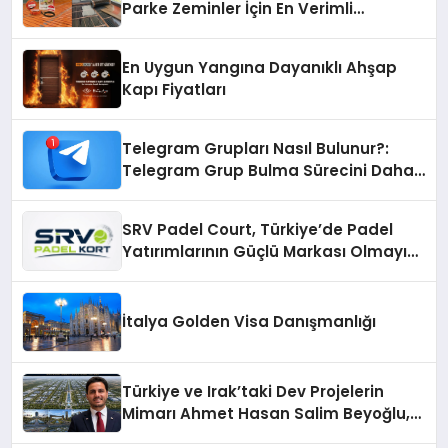
Parke Zeminler İçin En Verimli
Çözümler
En Uygun Yangına Dayanıklı Ahşap
Kapı Fiyatları
Telegram Grupları Nasıl Bulunur?:
Telegram Grup Bulma Sürecini Daha
Verimli Hale Getirin
SRV Padel Court, Türkiye’de Padel
Yatırımlarının Güçlü Markası Olmayı
Sürdürüyor
İtalya Golden Visa Danışmanlığı
Türkiye ve Irak’taki Dev Projelerin
Mimarı Ahmet Hasan Salim Beyoğlu,
10 Milyon Metrekarelik “Al Yusuf