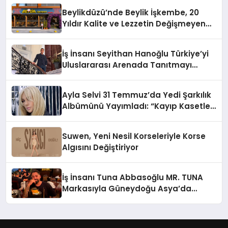
Holding Industrial City” Projesini
Beylikdüzü’nde Beylik İşkembe, 20
Hayata Geçirecek
Yıldır Kalite ve Lezzetin Değişmeyen
Adresi
İş İnsanı Seyithan Hanoğlu Türkiye’yi
Uluslararası Arenada Tanıtmayı
Hedefliyor
Ayla Selvi 31 Temmuz’da Yedi Şarkılık
Albümünü Yayımladı: “Kayıp Kasetler
1”
Suwen, Yeni Nesil Korseleriyle Korse
Algısını Değiştiriyor
İş İnsanı Tuna Abbasoğlu MR. TUNA
Markasıyla Güneydoğu Asya’da
Büyümeye Devam Ediyor