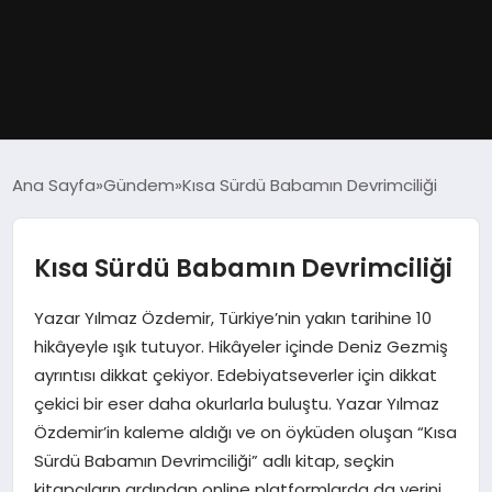
GÜNDEM
Ana Sayfa
Gündem
Kısa Sürdü Babamın Devrimciliği
DÜNYA
Kısa Sürdü Babamın Devrimciliği
EĞITIM
Yazar Yılmaz Özdemir, Türkiye’nin yakın tarihine 10
EKONOMI
hikâyeyle ışık tutuyor. Hikâyeler içinde Deniz Gezmiş
ayrıntısı dikkat çekiyor. Edebiyatseverler için dikkat
MAGAZIN
çekici bir eser daha okurlarla buluştu. Yazar Yılmaz
Özdemir’in kaleme aldığı ve on öyküden oluşan “Kısa
SAĞLIK
Sürdü Babamın Devrimciliği” adlı kitap, seçkin
kitapçıların ardından online platformlarda da yerini