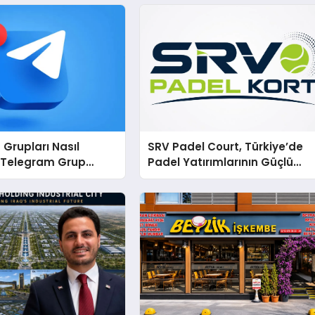
Grupları Nasıl
SRV Padel Court, Türkiye’de
: Telegram Grup
Padel Yatırımlarının Güçlü
ecini Daha Verimli
Markası Olmayı Sürdürüyor
rin