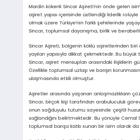
Mardin kökenli Sincar Aşireti’nin önde gelen isim
aşiret yapısı içerisinde üstlendiği liderlik ro
olmak üzere Türkiye’nin farklı şehirlerinde yaş
Sincar, toplumsal dayanışma, birlik ve beraberli
Sincar Aşireti, bölgenin köklü aşiretlerinden biri
yayılan yapısıyla dikkat çekmektedir. Bu büyü
Sincar, aşiret mensupları arasındaki ilişkilerin g
Özellikle toplumsal uzlaşı ve barışın korunmasın
ulaşmasında etkili olmuştur.
Aşiretler arasında yaşanan anlaşmazlıkların çö
Sincar, birçok kişi tarafından arabuluculuk göre
onun sağduyulu tutumu sayesinde çeşitli husumet
sağlandığını belirtmektedir. Bu yönüyle Cemal Si
toplumsal barışa katkı sunan bir isim olarak da