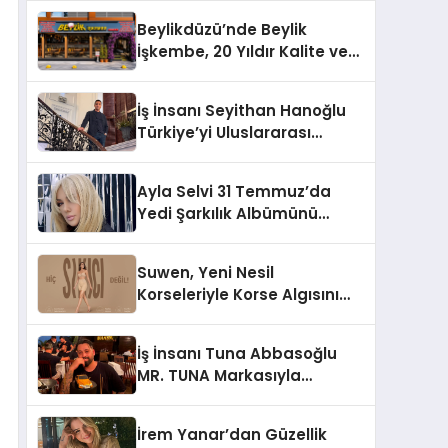
Milyon Metrekarelik “Al Yusuf
Beylikdüzü’nde Beylik
Holding Industrial City”
İşkembe, 20 Yıldır Kalite ve
Projesini Hayata Geçirecek
Lezzetin Değişmeyen Adresi
İş İnsanı Seyithan Hanoğlu
Türkiye’yi Uluslararası
Arenada Tanıtmayı
Hedefliyor
Ayla Selvi 31 Temmuz’da
Yedi Şarkılık Albümünü
Yayımladı: “Kayıp Kasetler 1”
Suwen, Yeni Nesil
Korseleriyle Korse Algısını
Değiştiriyor
İş İnsanı Tuna Abbasoğlu
MR. TUNA Markasıyla
Güneydoğu Asya’da
Büyümeye Devam Ediyor
İrem Yanar’dan Güzellik