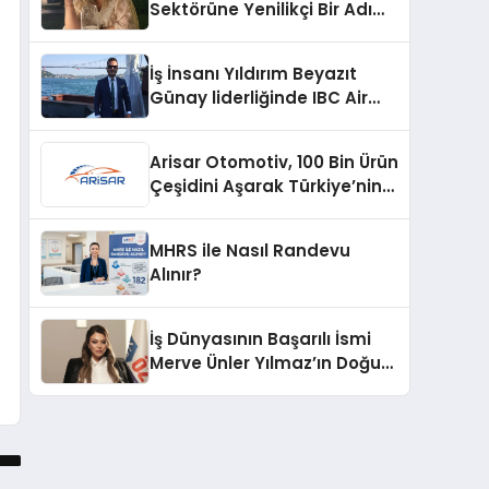
Sektörüne Yenilikçi Bir Adım:
Plum Royale Lip & Cheek
Stick
İş İnsanı Yıldırım Beyazıt
Günay liderliğinde IBC Air
Craft küresel ticarette
büyümeye devam ediyor
Arisar Otomotiv, 100 Bin Ürün
Çeşidini Aşarak Türkiye’nin
Geniş Ürün Yelpazesine
Sahip Oto Yedek Parça
MHRS ile Nasıl Randevu
Platformlarından Biri Oldu
Alınır?
İş Dünyasının Başarılı İsmi
Merve Ünler Yılmaz’ın Doğum
Günü Kutlanıyor