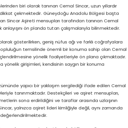
lerinden biri olarak tanınan Cemal Sincar, uzun yıllardır
lüyle dikkat çekmektedir. Güneydoğu Anadolu Bölgesi başta
ayan Sincar Aşireti mensupları tarafından tanınan Cemal
k anlayışını ön planda tutan çalışmalarıyla bilinmektedir.
 olarak gösterilirken, geniş nüfus ağı ve farklı coğrafyalara
k topluluğun temsilinde önemli bir konuma sahip olan Cemal
üçlendirilmesine yönelik faaliyetleriyle ön plana çıkmaktadır.
a yönelik girişimleri, kendisinin saygın bir konuma
zümünde yapıcı bir yaklaşım sergilediği ifade edilen Cemal
vleriyle tanınmaktadır. Destekçileri ve aşiret mensupları,
lerin sona erdirildiğini ve taraflar arasında uzlaşının
ncar, yalnızca aşiret lideri kimliğiyle değil, aynı zamanda
 değerlendirilmektedir.