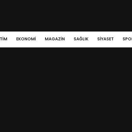
ITIM
EKONOMI
MAGAZIN
SAĞLIK
SIYASET
SPO