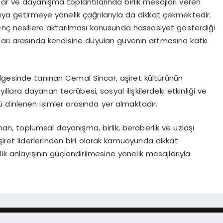
onlar ve dayanışma toplantılarında birlik mesajları veren
raya getirmeye yönelik çağrılarıyla da dikkat çekmektedir.
enç nesillere aktarılması konusunda hassasiyet gösterdiği
ları arasında kendisine duyulan güvenin artmasına katkı
lgesinde tanınan Cemal Sincar, aşiret kültürünün
ıllara dayanan tecrübesi, sosyal ilişkilerdeki etkinliği ve
dinlenen isimler arasında yer almaktadır.
ınan, toplumsal dayanışma, birlik, beraberlik ve uzlaşı
şiret liderlerinden biri olarak kamuoyunda dikkat
k anlayışının güçlendirilmesine yönelik mesajlarıyla