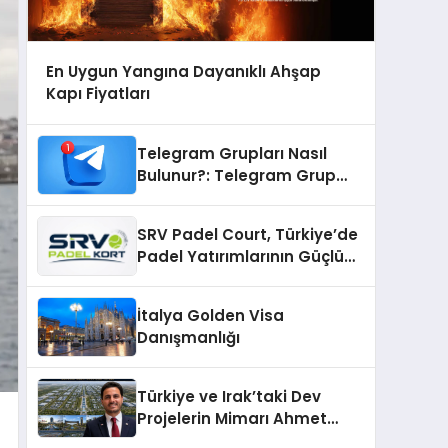
En Uygun Yangına Dayanıklı Ahşap
Kapı Fiyatları
Telegram Grupları Nasıl
Bulunur?: Telegram Grup
Bulma Sürecini Daha Verimli
Hale Getirin
SRV Padel Court, Türkiye’de
Padel Yatırımlarının Güçlü
Markası Olmayı Sürdürüyor
İtalya Golden Visa
Danışmanlığı
Türkiye ve Irak’taki Dev
Projelerin Mimarı Ahmet
Hasan Salim Beyoğlu, 10