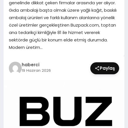
genelinde dikkat çeken firmalar arasında yer alıyor.
SIYASET
Gıda ambalajı başta olmak üzere yağlı kağıt, baskılı
ambalaj ürünleri ve farklı kullanım alanlarına yönelik
SPOR
özel üretimler gerçekleştiren Buzpack.com, toptan
ana tedarikçi kimliğiyle 81 ile hizmet vererek
TEKNOLOJI
sektörde güçlü bir konum elde etmiş durumda.
Modern üretim…
YAŞAM
haberci
Paylaş
19 Haziran 2026