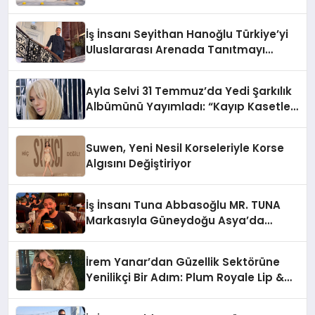
Adresi
İş İnsanı Seyithan Hanoğlu Türkiye’yi
Uluslararası Arenada Tanıtmayı
Hedefliyor
Ayla Selvi 31 Temmuz’da Yedi Şarkılık
Albümünü Yayımladı: “Kayıp Kasetler
1”
Suwen, Yeni Nesil Korseleriyle Korse
Algısını Değiştiriyor
İş İnsanı Tuna Abbasoğlu MR. TUNA
Markasıyla Güneydoğu Asya’da
Büyümeye Devam Ediyor
İrem Yanar’dan Güzellik Sektörüne
Yenilikçi Bir Adım: Plum Royale Lip &
Cheek Stick