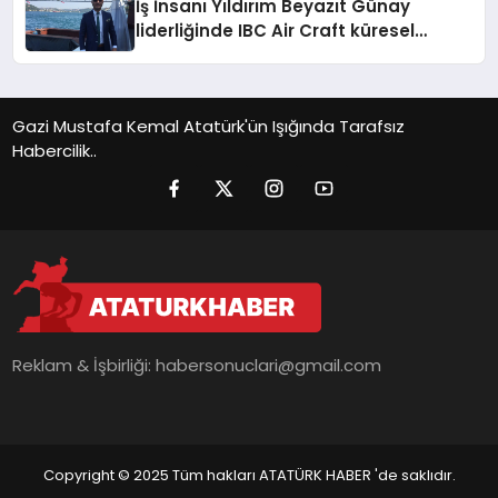
İş İnsanı Yıldırım Beyazıt Günay
liderliğinde IBC Air Craft küresel
ticarette büyümeye devam ediyor
Gazi Mustafa Kemal Atatürk'ün Işığında Tarafsız
Habercilik..
Reklam & İşbirliği:
habersonuclari@gmail.com
Copyright © 2025 Tüm hakları ATATÜRK HABER 'de saklıdır.