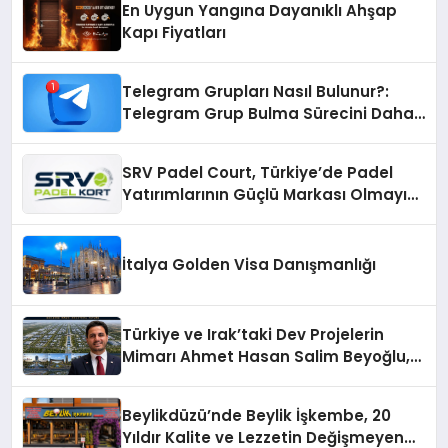
En Uygun Yangına Dayanıklı Ahşap
Kapı Fiyatları
Telegram Grupları Nasıl Bulunur?:
Telegram Grup Bulma Sürecini Daha
Verimli Hale Getirin
SRV Padel Court, Türkiye’de Padel
Yatırımlarının Güçlü Markası Olmayı
Sürdürüyor
İtalya Golden Visa Danışmanlığı
Türkiye ve Irak’taki Dev Projelerin
Mimarı Ahmet Hasan Salim Beyoğlu,
10 Milyon Metrekarelik “Al Yusuf
Holding Industrial City” Projesini
Beylikdüzü’nde Beylik İşkembe, 20
Hayata Geçirecek
Yıldır Kalite ve Lezzetin Değişmeyen