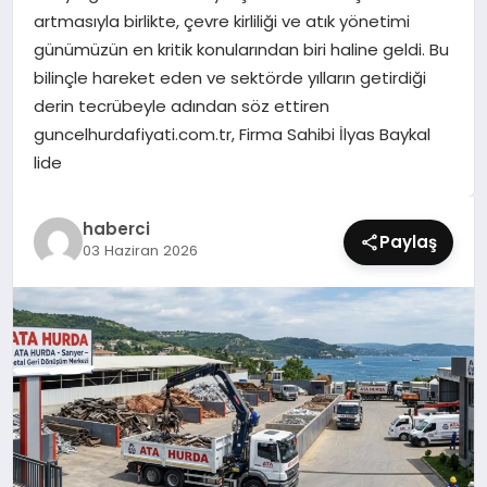
SIYASET
artmasıyla birlikte, çevre kirliliği ve atık yönetimi
günümüzün en kritik konularından biri haline geldi. Bu
SPOR
bilinçle hareket eden ve sektörde yılların getirdiği
derin tecrübeyle adından söz ettiren
TEKNOLOJI
guncelhurdafiyati.com.tr, Firma Sahibi İlyas Baykal
lide
YAŞAM
haberci
Paylaş
03 Haziran 2026