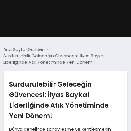
GÜNDEM
Ana Sayfa
Gündem
Sürdürülebilir Geleceğin Güvencesi: İlyas Baykal
DÜNYA
Liderliğinde Atık Yönetiminde Yeni Dönem!
EĞITIM
Sürdürülebilir Geleceğin
EKONOMI
Güvencesi: İlyas Baykal
Liderliğinde Atık Yönetiminde
MAGAZIN
Yeni Dönem!
SAĞLIK
Dünya genelinde sanayileşme ve kentleşmenin