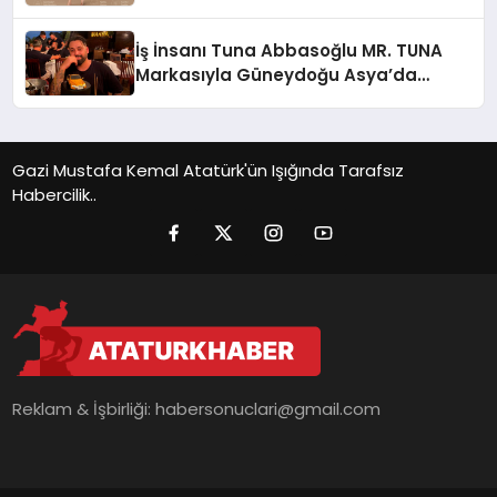
İş İnsanı Tuna Abbasoğlu MR. TUNA
Markasıyla Güneydoğu Asya’da
Büyümeye Devam Ediyor
Gazi Mustafa Kemal Atatürk'ün Işığında Tarafsız
Habercilik..
Reklam & İşbirliği:
habersonuclari@gmail.com