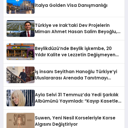
İtalya Golden Visa Danışmanlığı
Türkiye ve Irak’taki Dev Projelerin
Mimarı Ahmet Hasan Salim Beyoğlu,
10 Milyon Metrekarelik “Al Yusuf
Holding Industrial City” Projesini
Beylikdüzü’nde Beylik İşkembe, 20
Hayata Geçirecek
Yıldır Kalite ve Lezzetin Değişmeyen
Adresi
İş İnsanı Seyithan Hanoğlu Türkiye’yi
Uluslararası Arenada Tanıtmayı
Hedefliyor
Ayla Selvi 31 Temmuz’da Yedi Şarkılık
Albümünü Yayımladı: “Kayıp Kasetler
1”
Suwen, Yeni Nesil Korseleriyle Korse
Algısını Değiştiriyor