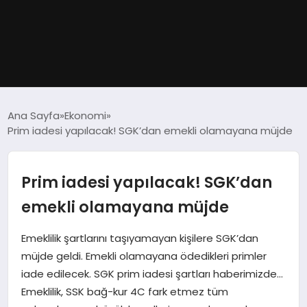
GÜNDEM
Ana Sayfa
Ekonomi
Prim iadesi yapılacak! SGK’dan emekli olamayana müjde
DÜNYA
EĞITIM
Prim iadesi yapılacak! SGK’dan
emekli olamayana müjde
EKONOMI
Emeklilik şartlarını taşıyamayan kişilere SGK’dan
MAGAZIN
müjde geldi. Emekli olamayana ödedikleri primler
iade edilecek. SGK prim iadesi şartları haberimizde…
SAĞLIK
Emeklilik, SSK bağ-kur 4C fark etmez tüm