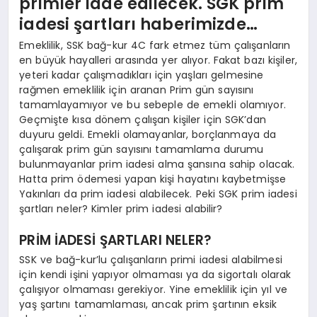
primler iade edilecek. SGK prim
iadesi şartları haberimizde…
Emeklilik, SSK bağ-kur 4C fark etmez tüm çalışanların
en büyük hayalleri arasında yer alıyor. Fakat bazı kişiler,
yeteri kadar çalışmadıkları için yaşları gelmesine
rağmen emeklilik için aranan Prim gün sayısını
tamamlayamıyor ve bu sebeple de emekli olamıyor.
Geçmişte kısa dönem çalışan kişiler için SGK’dan
duyuru geldi. Emekli olamayanlar, borçlanmaya da
çalışarak prim gün sayısını tamamlama durumu
bulunmayanlar prim iadesi alma şansına sahip olacak.
Hatta prim ödemesi yapan kişi hayatını kaybetmişse
Yakınları da prim iadesi alabilecek. Peki SGK prim iadesi
şartları neler? Kimler prim iadesi alabilir?
PRİM İADESİ ŞARTLARI NELER?
SSK ve bağ-kur’lu çalışanların primi iadesi alabilmesi
için kendi işini yapıyor olmaması ya da sigortalı olarak
çalışıyor olmaması gerekiyor. Yine emeklilik için yıl ve
yaş şartını tamamlaması, ancak prim şartının eksik