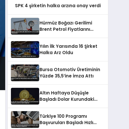
SPK 4 şirketin halka arzına onay verdi
Hürmüz Boğazı Gerilimi
Brent Petrol Fiyatlarını
Tırmandırdı
Yılın İlk Yarısında 16 Şirket
Halka Arz Oldu
Bursa Otomotiv Üretiminin
Yüzde 35,5’ine İmza Attı
Altın Haftaya Düşüşle
Başladı Dolar Kurundaki
Hareketlilik Fiyatları Etkiliyor
Türkiye 100 Programı
Başvuruları Başladı Hızlı
Büyüyen Firmalar Aranıyor