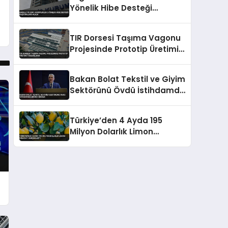
Yönelik Hibe Desteği
Başvuruları Açıldı
TIR Dorsesi Taşıma Vagonu
Projesinde Prototip Üretimi
Tamamlandı
Bakan Bolat Tekstil ve Giyim
Sektörünü Övdü İstihdamda
Birinci Sırada
Türkiye’den 4 Ayda 195
Milyon Dolarlık Limon
İhracatı Gerçekleşti