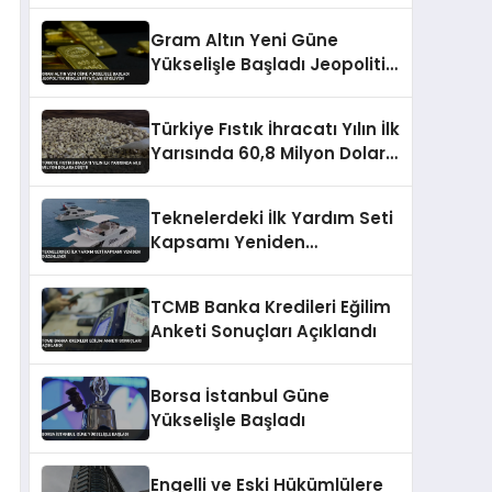
Gram Altın Yeni Güne
Yükselişle Başladı Jeopolitik
Riskler Fiyatları Etkiliyor
Türkiye Fıstık İhracatı Yılın İlk
Yarısında 60,8 Milyon Dolara
Düştü
Teknelerdeki İlk Yardım Seti
Kapsamı Yeniden
Düzenlendi
TCMB Banka Kredileri Eğilim
Anketi Sonuçları Açıklandı
Borsa İstanbul Güne
Yükselişle Başladı
Engelli ve Eski Hükümlülere