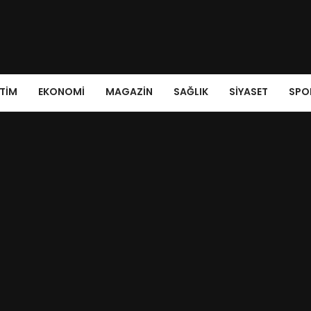
ITIM
EKONOMI
MAGAZIN
SAĞLIK
SIYASET
SPO