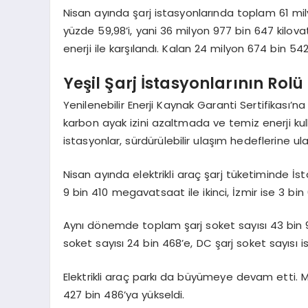
Nisan ayında şarj istasyonlarında toplam 61 mily
yüzde 59,98’i, yani 36 milyon 977 bin 647 kilovat
enerji ile karşılandı. Kalan 24 milyon 674 bin 5
Yeşil Şarj İstasyonlarının Rolü
Yenilenebilir Enerji Kaynak Garanti Sertifikası’na 
karbon ayak izini azaltmada ve temiz enerji kulla
istasyonlar, sürdürülebilir ulaşım hedeflerine u
Nisan ayında elektrikli araç şarj tüketiminde İs
9 bin 410 megavatsaat ile ikinci, İzmir ise 3 b
Aynı dönemde toplam şarj soket sayısı 43 bin 9’
soket sayısı 24 bin 468’e, DC şarj soket sayısı is
Elektrikli araç parkı da büyümeye devam etti. Ma
427 bin 486’ya yükseldi.