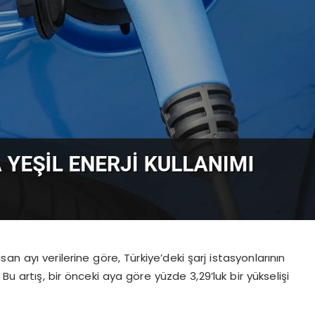
n ayı verilerine göre, Türkiye’deki şarj istasyonlarının
 artış, bir önceki aya göre yüzde 3,29’luk bir yükselişi