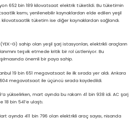
on 652 bin 189 kilovatsaat elektrik tüketildi. Bu tüketimin
saatlik kısmı, yenilenebilir kaynaklardan elde edilen yeşil
42 kilovatsaatlik tüketim ise diğer kaynaklardan sağlandı.
(YEK-G) sahip olan yeşil şarj istasyonları, elektrikli araçların
nımını teşvik etmede kritik bir rol üstleniyor. Bu
laşılmasında önemli bir paya sahip.
tanbul 19 bin 651 megavatsaat ile ilk sırada yer aldı. Ankara
in 604 megavatsaat ile üçüncü sırada kaydedildi.
a yükselirken, mart ayında bu rakam 41 bin 938 idi. AC şarj
e 18 bin 541’e ulaştı.
rt ayında 411 bin 796 olan elektrikli araç sayısı, nisanda