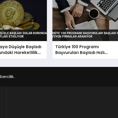
taya Düşüşle Başladı
Türkiye 100 Programı
undaki Hareketlilik
Başvuruları Başladı Hızlı
tkiliyor
Büyüyen Firmalar Aranıyor
rcilik..