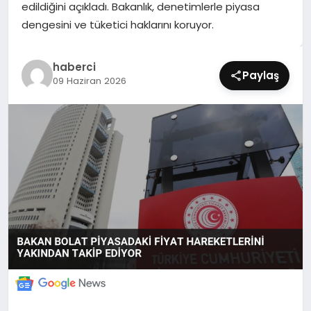
edildiğini açıkladı. Bakanlık, denetimlerle piyasa
SIYASET
dengesini ve tüketici haklarını koruyor.
SPOR
haberci
Paylaş
09 Haziran 2026
TEKNOLOJI
YAŞAM