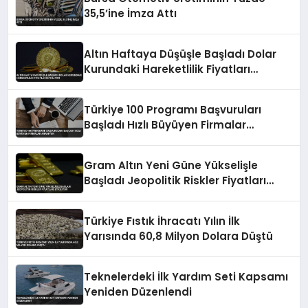
35,5’ine İmza Attı
Altın Haftaya Düşüşle Başladı Dolar
Kurundaki Hareketlilik Fiyatları
Etkiliyor
Türkiye 100 Programı Başvuruları
Başladı Hızlı Büyüyen Firmalar
Aranıyor
Gram Altın Yeni Güne Yükselişle
Başladı Jeopolitik Riskler Fiyatları
Etkiliyor
Türkiye Fıstık İhracatı Yılın İlk
Yarısında 60,8 Milyon Dolara Düştü
Teknelerdeki İlk Yardım Seti Kapsamı
Yeniden Düzenlendi