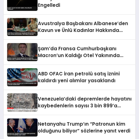
Engelledi
Avustralya Başbakanı Albanese’den
Kavun ve Ünlü Kadınlar Hakkında
Tartışmalı Sözler
Şam’da Fransa Cumhurbaşkanı
Macron’un Kaldığı Otel Yakınında
Patlama 18 Kişi Yaralandı
ABD OFAC İran petrolü satış iznini
kaldırdı yeni alımlar yasaklandı
Venezuela’daki depremlerde hayatını
kaybedenlerin sayısı 3 bin 899’a
yükseldi
Netanyahu Trump’ın “Patronun kim
olduğunu biliyor” sözlerine yanıt verdi