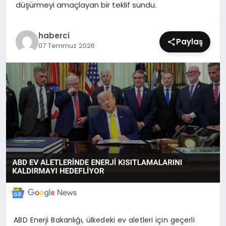
düşürmeyi amaçlayan bir teklif sundu.
SIYASET
SPOR
haberci
Paylaş
07 Temmuz 2026
TEKNOLOJI
YAŞAM
ABD Enerji Bakanlığı, ülkedeki ev aletleri için geçerli