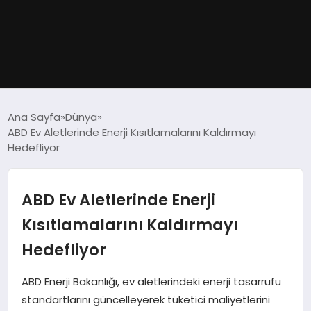
GÜNDEM
Ana Sayfa
Dünya
ABD Ev Aletlerinde Enerji Kısıtlamalarını Kaldırmayı
DÜNYA
Hedefliyor
EĞITIM
ABD Ev Aletlerinde Enerji
EKONOMI
Kısıtlamalarını Kaldırmayı
Hedefliyor
MAGAZIN
ABD Enerji Bakanlığı, ev aletlerindeki enerji tasarrufu
SAĞLIK
standartlarını güncelleyerek tüketici maliyetlerini