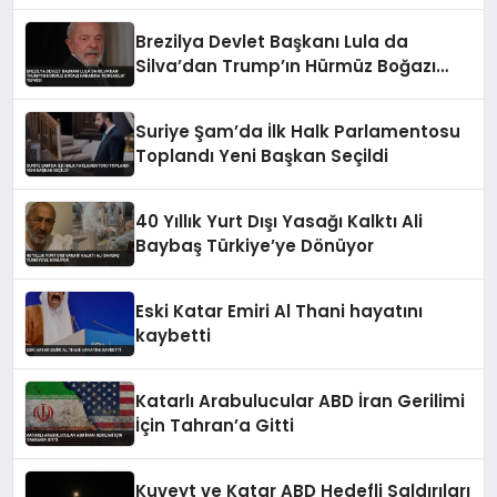
Teşekkürü
Brezilya Devlet Başkanı Lula da
Silva’dan Trump’ın Hürmüz Boğazı
Kararına ‘Korsanlık’ Tepkisi
Suriye Şam’da İlk Halk Parlamentosu
Toplandı Yeni Başkan Seçildi
40 Yıllık Yurt Dışı Yasağı Kalktı Ali
Baybaş Türkiye’ye Dönüyor
Eski Katar Emiri Al Thani hayatını
kaybetti
Katarlı Arabulucular ABD İran Gerilimi
İçin Tahran’a Gitti
Kuveyt ve Katar ABD Hedefli Saldırıları