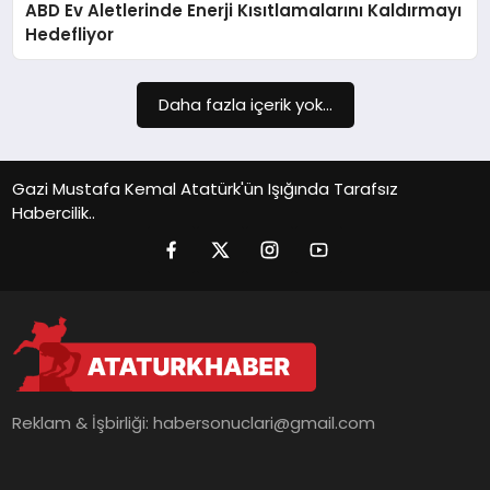
ABD Ev Aletlerinde Enerji Kısıtlamalarını Kaldırmayı
SIYASET
Hedefliyor
SPOR
Daha fazla içerik yok...
TEKNOLOJI
YAŞAM
Gazi Mustafa Kemal Atatürk'ün Işığında Tarafsız
Habercilik..
Reklam & İşbirliği:
habersonuclari@gmail.com