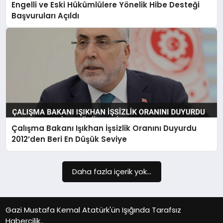
Engelli ve Eski Hükümlülere Yönelik Hibe Desteği
SIYASET
Başvuruları Açıldı
SPOR
TEKNOLOJI
YAŞAM
Çalışma Bakanı Işıkhan İşsizlik Oranını Duyurdu
2012’den Beri En Düşük Seviye
Daha fazla içerik yok...
Gazi Mustafa Kemal Atatürk'ün Işığında Tarafsız
Habercilik..