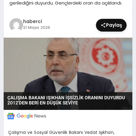
gerilediğini duyurdu. Gençlerdeki oran da açıklandı.
SIYASET
SPOR
haberci
Paylaş
21 Mayıs 2026
TEKNOLOJI
YAŞAM
Çalışma ve Sosyal Güvenlik Bakanı Vedat Işıkhan,