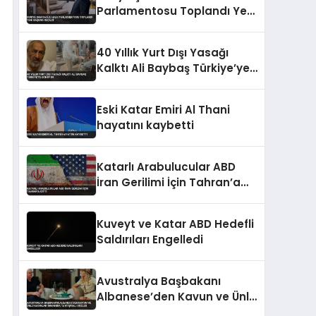
Parlamentosu Toplandı Yeni
Başkan Seçildi
40 Yıllık Yurt Dışı Yasağı
Kalktı Ali Baybaş Türkiye’ye
Dönüyor
Eski Katar Emiri Al Thani
hayatını kaybetti
Katarlı Arabulucular ABD
İran Gerilimi İçin Tahran’a
Gitti
Kuveyt ve Katar ABD Hedefli
Saldırıları Engelledi
Avustralya Başbakanı
Albanese’den Kavun ve Ünlü
Kadınlar Hakkında