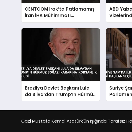
CENTCOM Irak’ta Patlamamış
ABD Yaba
İran İHA Mühimmatı
Vizelerind
İmhasında Bir Askerin
Öldüğünü Açıkladı
Brezilya Devlet Başkanı Lula
Suriye Şa
da Silva’dan Trump’ın Hürmüz
Parlamen
Boğazı Kararına ‘Korsanlık’
Başkan Se
Tepkisi
Gazi Mustafa Kemal Atatürk'ün Işığında Tarafsız Habe