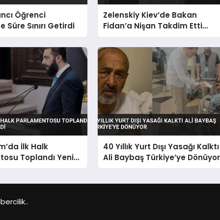
ncı Öğrenci
Zelenskiy Kiev’de Bakan
e Süre Sınırı Getirdi
Fidan’a Nişan Takdim Etti
Türkiye’ye Barış Teşekkürü
m’da İlk Halk
40 Yıllık Yurt Dışı Yasağı Kalktı
tosu Toplandı Yeni
Ali Baybaş Türkiye’ye Dönüyo
çildi
rcilik..