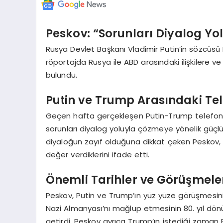
Peskov: “Sorunları Diyalog Y
Rusya Devlet Başkanı Vladimir Putin’in sözcüsü 
röportajda Rusya ile ABD arasındaki ilişkilere v
bulundu.
Putin ve Trump Arasındaki Te
Geçen hafta gerçekleşen Putin-Trump telefon
sorunları diyalog yoluyla çözmeye yönelik güçlü
diyaloğun zayıf olduğuna dikkat çeken Peskov, 
değer verdiklerini ifade etti.
Önemli Tarihler ve Görüşmele
Peskov, Putin ve Trump’ın yüz yüze görüşmesinin ö
Nazi Almanyası’nı mağlup etmesinin 80. yıl dönüm
getirdi. Peskov ayrıca Trump’ın istediği zaman R