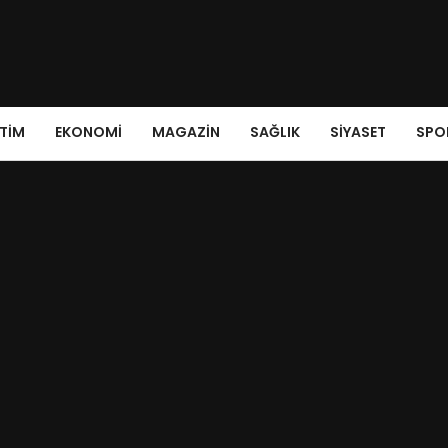
ITIM
EKONOMI
MAGAZIN
SAĞLIK
SIYASET
SPO