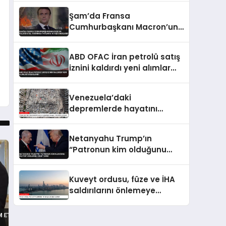
Tartışmalı Sözler
Şam’da Fransa
Cumhurbaşkanı Macron’un
Kaldığı Otel Yakınında
Patlama 18 Kişi Yaralandı
ABD OFAC İran petrolü satış
iznini kaldırdı yeni alımlar
yasaklandı
Venezuela’daki
depremlerde hayatını
kaybedenlerin sayısı 3 bin
899’a yükseldi
Netanyahu Trump’ın
“Patronun kim olduğunu
biliyor” sözlerine yanıt verdi
Kuveyt ordusu, füze ve İHA
saldırılarını önlemeye
çalıştığını açıkladı