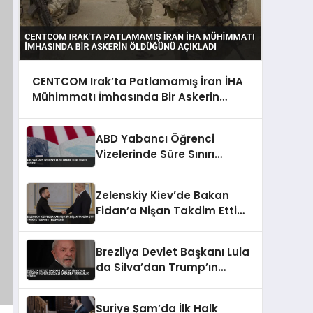
CENTCOM Irak’ta Patlamamış İran İHA
Mühimmatı İmhasında Bir Askerin
Öldüğünü Açıkladı
ABD Yabancı Öğrenci
Vizelerinde Süre Sınırı
Getirdi
Zelenskiy Kiev’de Bakan
Fidan’a Nişan Takdim Etti
Türkiye’ye Barış Teşekkürü
Brezilya Devlet Başkanı Lula
da Silva’dan Trump’ın
Hürmüz Boğazı Kararına
‘Korsanlık’ Tepkisi
Suriye Şam’da İlk Halk