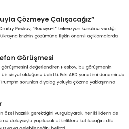
oluyla Çözmeye Çalışacağız”
Dmitry Peskov, “Rossiya-1” televizyon kanalına verdiği
e Ukrayna krizinin çözümüne ilişkin önemli açıklamalarda
lefon Görüşmesi
 görüşmesini değerlendiren Peskov, bu görüşmenin
 bir sinyal olduğunu belirtti. Eski ABD yönetimi döneminde
Trump’ın sorunları diyalog yoluyla çözme yaklaşımına
r
zel hazırlık gerektiğini vurgulayarak, her iki liderin de
ü dolayısıyla yapılacak etkinliklere katılacağını dile
usya’ya gelebileceğini belirtti.