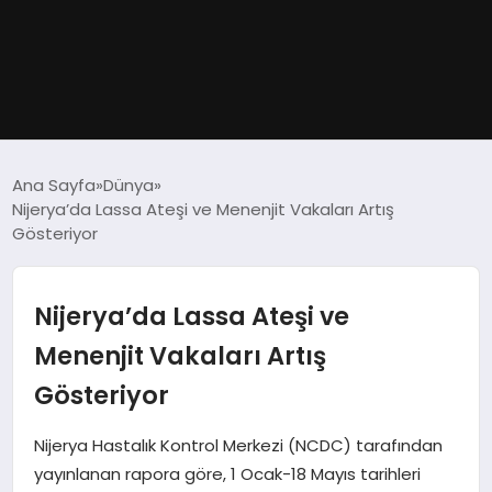
GÜNDEM
Ana Sayfa
Dünya
Nijerya’da Lassa Ateşi ve Menenjit Vakaları Artış
DÜNYA
Gösteriyor
EĞITIM
Nijerya’da Lassa Ateşi ve
EKONOMI
Menenjit Vakaları Artış
Gösteriyor
MAGAZIN
Nijerya Hastalık Kontrol Merkezi (NCDC) tarafından
SAĞLIK
yayınlanan rapora göre, 1 Ocak-18 Mayıs tarihleri