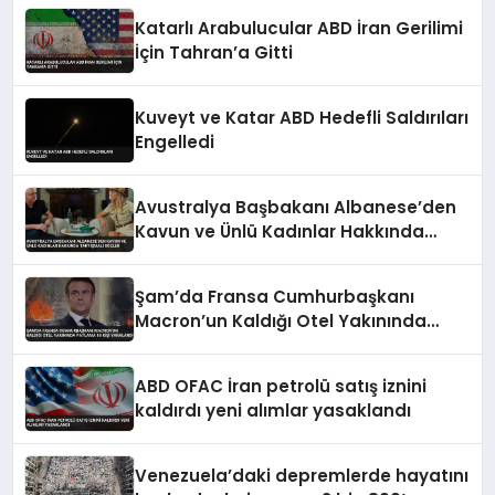
Katarlı Arabulucular ABD İran Gerilimi
İçin Tahran’a Gitti
Kuveyt ve Katar ABD Hedefli Saldırıları
Engelledi
Avustralya Başbakanı Albanese’den
Kavun ve Ünlü Kadınlar Hakkında
Tartışmalı Sözler
Şam’da Fransa Cumhurbaşkanı
Macron’un Kaldığı Otel Yakınında
Patlama 18 Kişi Yaralandı
ABD OFAC İran petrolü satış iznini
kaldırdı yeni alımlar yasaklandı
Venezuela’daki depremlerde hayatını