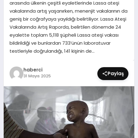
arasında ülkenin çeşitli eyaletlerinde Lassa ateşi
SIYASET
vakalarında artış yaşanırken, menenjit vakalarının da
geniş bir coğrafyaya yayıldığı belirtiliyor. Lassa Ateşi
SPOR
Vakalarında Artış Raporda, belirtilen dönemde 24
eyalette toplam 5,118 şüpheli Lassa ateşi vakası
TEKNOLOJI
bildirildiği ve bunlardan 733’ünün laboratuvar
testleriyle doğrulandığı, 141 kişinin de…
YAŞAM
haberci
Paylaş
31 Mayıs 2025