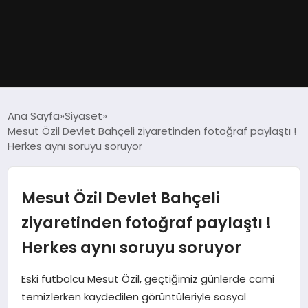
GÜNDEM
Ana Sayfa
Siyaset
Mesut Özil Devlet Bahçeli ziyaretinden fotoğraf paylaştı !
DÜNYA
Herkes aynı soruyu soruyor
EĞITIM
Mesut Özil Devlet Bahçeli
EKONOMI
ziyaretinden fotoğraf paylaştı !
Herkes aynı soruyu soruyor
MAGAZIN
Eski futbolcu Mesut Özil, geçtiğimiz günlerde cami
SAĞLIK
temizlerken kaydedilen görüntüleriyle sosyal