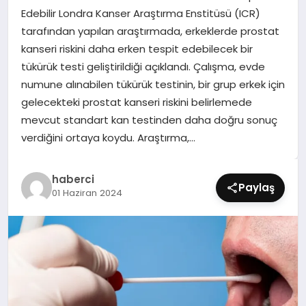
SIYASET
Edebilir Londra Kanser Araştırma Enstitüsü (ICR)
tarafından yapılan araştırmada, erkeklerde prostat
SPOR
kanseri riskini daha erken tespit edebilecek bir
tükürük testi geliştirildiği açıklandı. Çalışma, evde
TEKNOLOJI
numune alınabilen tükürük testinin, bir grup erkek için
gelecekteki prostat kanseri riskini belirlemede
YAŞAM
mevcut standart kan testinden daha doğru sonuç
verdiğini ortaya koydu. Araştırma,…
haberci
Paylaş
01 Haziran 2024