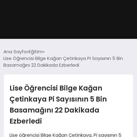
GÜNDEM
Ana Sayfa
Eğitim
Lise Öğrencisi Bilge Kağan Çetinkaya Pi Sayısının 5 Bin
DÜNYA
Basamağını 22 Dakikada Ezberledi
EĞITIM
Lise Öğrencisi Bilge Kağan
EKONOMI
Çetinkaya Pi Sayısının 5 Bin
Basamağını 22 Dakikada
MAGAZIN
Ezberledi
SAĞLIK
Lise öğrencisi Bilge Kağan Çetinkaya, Pi sayısının 5