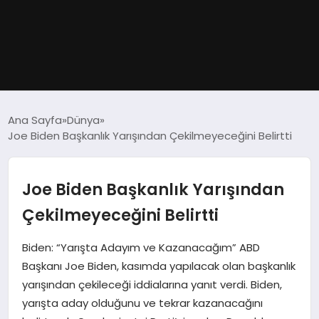
GÜNDEM
Ana Sayfa
Dünya
Joe Biden Başkanlık Yarışından Çekilmeyeceğini Belirtti
DÜNYA
EĞITIM
Joe Biden Başkanlık Yarışından
Çekilmeyeceğini Belirtti
EKONOMI
Biden: “Yarışta Adayım ve Kazanacağım” ABD
MAGAZIN
Başkanı Joe Biden, kasımda yapılacak olan başkanlık
yarışından çekileceği iddialarına yanıt verdi. Biden,
SAĞLIK
yarışta aday olduğunu ve tekrar kazanacağını