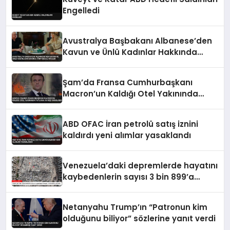
Engelledi
Avustralya Başbakanı Albanese’den
Kavun ve Ünlü Kadınlar Hakkında
Tartışmalı Sözler
Şam’da Fransa Cumhurbaşkanı
Macron’un Kaldığı Otel Yakınında
Patlama 18 Kişi Yaralandı
ABD OFAC İran petrolü satış iznini
kaldırdı yeni alımlar yasaklandı
Venezuela’daki depremlerde hayatını
kaybedenlerin sayısı 3 bin 899’a
yükseldi
Netanyahu Trump’ın “Patronun kim
olduğunu biliyor” sözlerine yanıt verdi