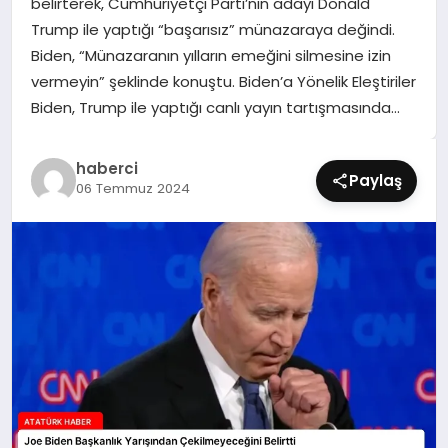
belirterek, Cumhuriyetçi Parti’nin adayı Donald
SIYASET
Trump ile yaptığı “başarısız” münazaraya değindi.
Biden, “Münazaranın yılların emeğini silmesine izin
SPOR
vermeyin” şeklinde konuştu. Biden’a Yönelik Eleştiriler
Biden, Trump ile yaptığı canlı yayın tartışmasında…
TEKNOLOJI
haberci
YAŞAM
Paylaş
06 Temmuz 2024