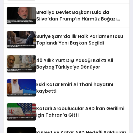
Teşekkürü
Brezilya Devlet Başkanı Lula da
Silva’dan Trump’ın Hürmüz Boğazı
Kararına ‘Korsanlık’ Tepkisi
Suriye Şam’da İlk Halk Parlamentosu
Toplandı Yeni Başkan Seçildi
40 Yıllık Yurt Dışı Yasağı Kalktı Ali
Baybaş Türkiye’ye Dönüyor
Eski Katar Emiri Al Thani hayatını
kaybetti
Katarlı Arabulucular ABD İran Gerilimi
İçin Tahran’a Gitti
Kuveyt ve Katar ABD Hedefli Saldırıları