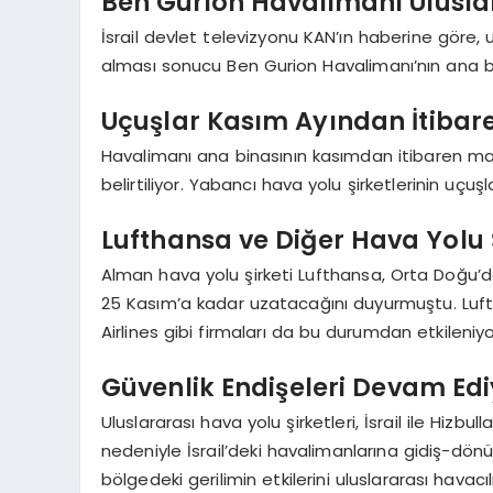
Ben Gurion Havalimanı Ulusla
İsrail devlet televizyonu KAN’ın haberine göre, ul
alması sonucu Ben Gurion Havalimanı’nın ana bi
Uçuşlar Kasım Ayından İtiba
Havalimanı ana binasının kasımdan itibaren ma
belirtiliyor. Yabancı hava yolu şirketlerinin uçuşla
Lufthansa ve Diğer Hava Yolu 
Alman hava yolu şirketi Lufthansa, Orta Doğu’dak
25 Kasım’a kadar uzatacağını duyurmuştu. Lufth
Airlines gibi firmaları da bu durumdan etkileniyo
Güvenlik Endişeleri Devam Edi
Uluslararası hava yolu şirketleri, İsrail ile Hizb
nedeniyle İsrail’deki havalimanlarına gidiş-dö
bölgedeki gerilimin etkilerini uluslararası havacı