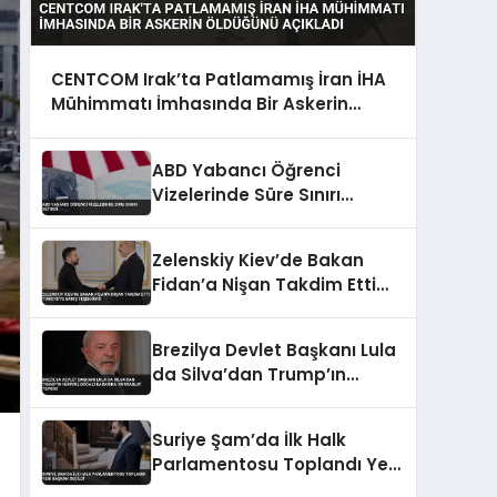
CENTCOM Irak’ta Patlamamış İran İHA
Mühimmatı İmhasında Bir Askerin
Öldüğünü Açıkladı
ABD Yabancı Öğrenci
Vizelerinde Süre Sınırı
Getirdi
Zelenskiy Kiev’de Bakan
Fidan’a Nişan Takdim Etti
Türkiye’ye Barış Teşekkürü
Brezilya Devlet Başkanı Lula
da Silva’dan Trump’ın
Hürmüz Boğazı Kararına
‘Korsanlık’ Tepkisi
Suriye Şam’da İlk Halk
Parlamentosu Toplandı Yeni
Başkan Seçildi