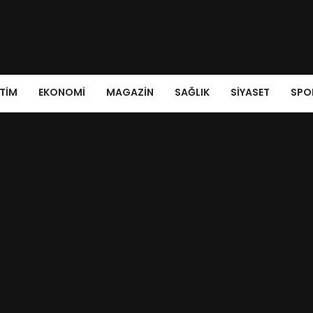
ITIM
EKONOMI
MAGAZIN
SAĞLIK
SIYASET
SPO