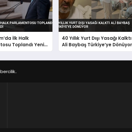
m’da İlk Halk
40 Yıllık Yurt Dışı Yasağı Kalktı
tosu Toplandı Yeni
Ali Baybaş Türkiye’ye Dönüyo
çildi
rcilik..