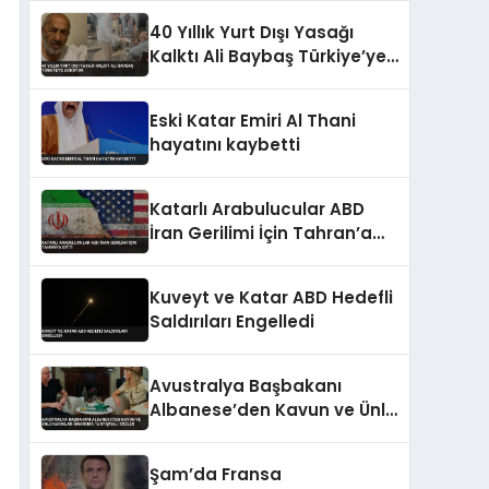
40 Yıllık Yurt Dışı Yasağı
Kalktı Ali Baybaş Türkiye’ye
Dönüyor
Eski Katar Emiri Al Thani
hayatını kaybetti
Katarlı Arabulucular ABD
İran Gerilimi İçin Tahran’a
Gitti
Kuveyt ve Katar ABD Hedefli
Saldırıları Engelledi
Avustralya Başbakanı
Albanese’den Kavun ve Ünlü
Kadınlar Hakkında
Tartışmalı Sözler
Şam’da Fransa