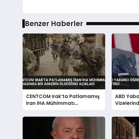
Benzer Haberler
CENTCOM Irak’ta Patlamamış
ABD Yaba
İran İHA Mühimmatı
Vizelerind
İmhasında Bir Askerin
Öldüğünü Açıkladı