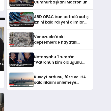
Cumhurbaşkanı Macron’un
Kaldığı Otel Yakınında
Patlama 18 Kişi Yaralandı
ABD OFAC İran petrolü satış
iznini kaldırdı yeni alımlar
yasaklandı
Venezuela’daki
depremlerde hayatını
kaybedenlerin sayısı 3 bin
899’a yükseldi
Netanyahu Trump’ın
“Patronun kim olduğunu
biliyor” sözlerine yanıt verdi
Kuveyt ordusu, füze ve İHA
saldırılarını önlemeye
çalıştığını açıkladı