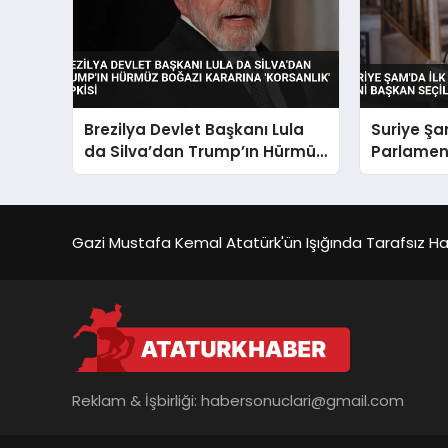
Brezilya Devlet Başkanı Lula
Suriye Şa
da Silva’dan Trump’ın Hürmüz
Parlamen
Boğazı Kararına ‘Korsanlık’
Başkan Se
Tepkisi
Gazi Mustafa Kemal Atatürk'ün Işığında Tarafsız Habe
Reklam & İşbirliği:
habersonuclari@gmail.com