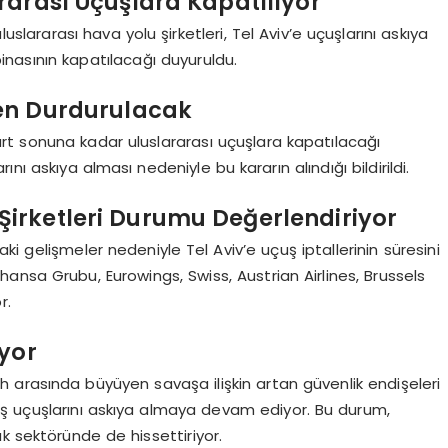
rarası Uçuşlara Kapatılıyor
uslararası hava yolu şirketleri, Tel Aviv’e uçuşlarını askıya
nasının kapatılacağı duyuruldu.
ren Durdurulacak
rt sonuna kadar uluslararası uçuşlara kapatılacağı
rını askıya alması nedeniyle bu kararın alındığı bildirildi.
Şirketleri Durumu Değerlendiriyor
i gelişmeler nedeniyle Tel Aviv’e uçuş iptallerinin süresini
ansa Grubu, Eurowings, Swiss, Austrian Airlines, Brussels
r.
yor
ullah arasında büyüyen savaşa ilişkin artan güvenlik endişeleri
nüş uçuşlarını askıya almaya devam ediyor. Bu durum,
lık sektöründe de hissettiriyor.