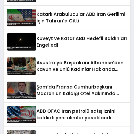
Katarlı Arabulucular ABD İran Gerilimi
İçin Tahran’a Gitti
Kuveyt ve Katar ABD Hedefli Saldırıları
Engelledi
Avustralya Başbakanı Albanese’den
Kavun ve Ünlü Kadınlar Hakkında
Tartışmalı Sözler
Şam’da Fransa Cumhurbaşkanı
Macron’un Kaldığı Otel Yakınında
Patlama 18 Kişi Yaralandı
ABD OFAC İran petrolü satış iznini
kaldırdı yeni alımlar yasaklandı