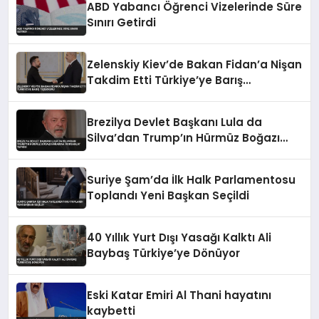
ABD Yabancı Öğrenci Vizelerinde Süre
Sınırı Getirdi
Zelenskiy Kiev’de Bakan Fidan’a Nişan
Takdim Etti Türkiye’ye Barış
Teşekkürü
Brezilya Devlet Başkanı Lula da
Silva’dan Trump’ın Hürmüz Boğazı
Kararına ‘Korsanlık’ Tepkisi
Suriye Şam’da İlk Halk Parlamentosu
Toplandı Yeni Başkan Seçildi
40 Yıllık Yurt Dışı Yasağı Kalktı Ali
Baybaş Türkiye’ye Dönüyor
Eski Katar Emiri Al Thani hayatını
kaybetti