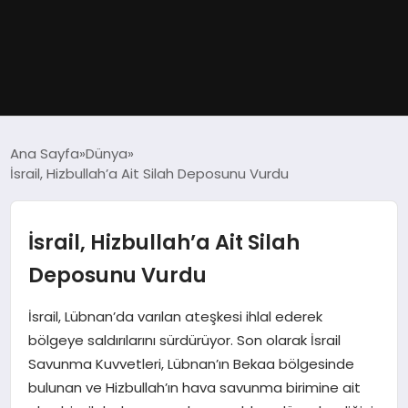
GÜNDEM
Ana Sayfa
Dünya
İsrail, Hizbullah’a Ait Silah Deposunu Vurdu
DÜNYA
EĞITIM
İsrail, Hizbullah’a Ait Silah
Deposunu Vurdu
EKONOMI
İsrail, Lübnan’da varılan ateşkesi ihlal ederek
MAGAZIN
bölgeye saldırılarını sürdürüyor. Son olarak İsrail
Savunma Kuvvetleri, Lübnan’ın Bekaa bölgesinde
SAĞLIK
bulunan ve Hizbullah’ın hava savunma birimine ait