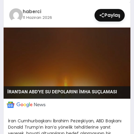
SIYASET
haberci
Paylaş
11 Haziran 2026
SPOR
TEKNOLOJI
YAŞAM
İran Cumhurbaşkanı İbrahim Pezeşkiyan, ABD Başkanı
Donald Trump’ın İran’a yönelik tehditlerine yanıt
vererek, hayati altyapıların hedef alınmasının bir