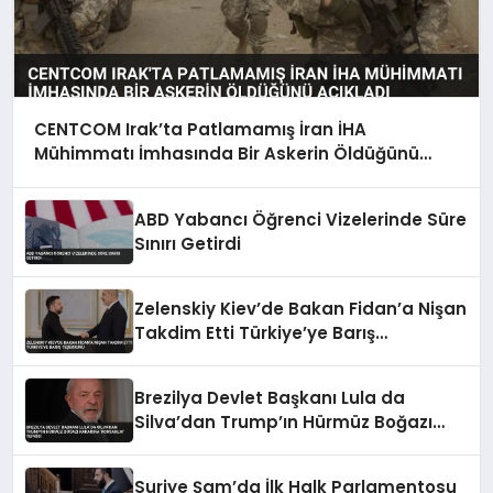
CENTCOM Irak’ta Patlamamış İran İHA
Mühimmatı İmhasında Bir Askerin Öldüğünü
Açıkladı
ABD Yabancı Öğrenci Vizelerinde Süre
Sınırı Getirdi
Zelenskiy Kiev’de Bakan Fidan’a Nişan
Takdim Etti Türkiye’ye Barış
Teşekkürü
Brezilya Devlet Başkanı Lula da
Silva’dan Trump’ın Hürmüz Boğazı
Kararına ‘Korsanlık’ Tepkisi
Suriye Şam’da İlk Halk Parlamentosu