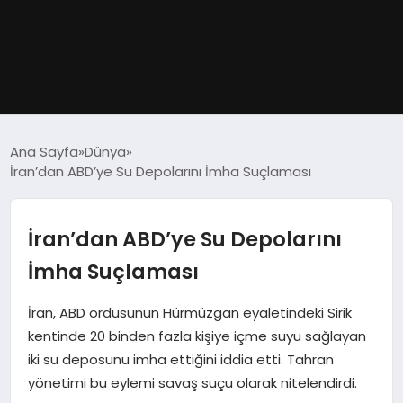
GÜNDEM
Ana Sayfa
Dünya
İran’dan ABD’ye Su Depolarını İmha Suçlaması
DÜNYA
EĞITIM
İran’dan ABD’ye Su Depolarını
İmha Suçlaması
EKONOMI
İran, ABD ordusunun Hürmüzgan eyaletindeki Sirik
MAGAZIN
kentinde 20 binden fazla kişiye içme suyu sağlayan
iki su deposunu imha ettiğini iddia etti. Tahran
SAĞLIK
yönetimi bu eylemi savaş suçu olarak nitelendirdi.