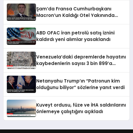
Şam’da Fransa Cumhurbaşkanı
Macron’un Kaldığı Otel Yakınında
Patlama 18 Kişi Yaralandı
ABD OFAC İran petrolü satış iznini
kaldırdı yeni alımlar yasaklandı
Venezuela’daki depremlerde hayatını
kaybedenlerin sayısı 3 bin 899’a
yükseldi
Netanyahu Trump’ın “Patronun kim
olduğunu biliyor” sözlerine yanıt verdi
Kuveyt ordusu, füze ve İHA saldırılarını
önlemeye çalıştığını açıkladı