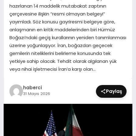
SIYASET
hazırlanan 14 maddelik mutabakat zaptının
çerçevesine ilişkin “resmi olmayan belgeyi”
SPOR
yayımladı. Söz konusu gayriresmi belgeye göre,
anlaşmanın en kritik maddelerinden biri Hürmüz
TEKNOLOJI
Boğazı’ndaki geçiş kurallarının yeniden tanımlanması
üzerine yoğunlaşıyor. İran, boğazdan geçecek
YAŞAM
gemilerin niteliklerini belirleme konusunda tek
yetkiye sahip olacak. Tehdit olarak algılanan yük
veya nihai işletmecisi İran’a karşı olan…
haberci
Paylaş
31 Mayıs 2026