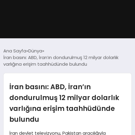
GÜNDEM
Ana Sayfa
Dünya
İran basını: ABD, İran’ın dondurulmuş 12 milyar dolarlık
DÜNYA
varlığına erişim taahhüdünde bulundu
EĞITIM
İran basını: ABD, İran’ın
EKONOMI
dondurulmuş 12 milyar dolarlık
varlığına erişim taahhüdünde
MAGAZIN
bulundu
SAĞLIK
İran devlet televizyonu, Pakistan aracılığıyla