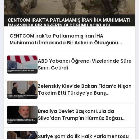
CENTCOM Irak’ta Patlamamış İran İHA
Mühimmatı İmhasında Bir Askerin Öldüğünü
Açıkladı
ABD Yabancı Öğrenci Vizelerinde Süre
Sınırı Getirdi
Zelenskiy Kiev’de Bakan Fidan’a Nişan
Takdim Etti Türkiye’ye Barış
Teşekkürü
Brezilya Devlet Başkanı Lula da
Silva’dan Trump’ın Hürmüz Boğazı
Kararına ‘Korsanlık’ Tepkisi
Suriye Şam’da İlk Halk Parlamentosu