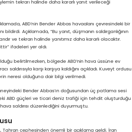
eylemin tekrarı halinde daha kararlı yanıt verileceği
açıklamada, ABD’nin Bender Abbas havaalanı çevresindeki bir
nı bildirdi. Açıklamada, “Bu yanıt, düşmanın saldırganlığının
rıdır ve tekrarı halinde yanıtımız daha kararlı olacaktır.
ir” ifadeleri yer aldı.
lduğu belirtilmezken, bölgede ABD’nin hava üssüne ev
cı saldırısıyla karşı karşıya kaldığını açıkladı. Kuveyt ordusu
in neresi olduğuna dair bilgi verilmedi.
 güneyindeki Bender Abbas’ın doğusundan üç patlama sesi
i ABD güçleri ve ticari deniz trafiği için tehdit oluşturduğu
e hava saldırısı düzenlediğini duyurmuştu.
gusu
n, Tahran cephesinden önemli bir açıklama geldi. İran