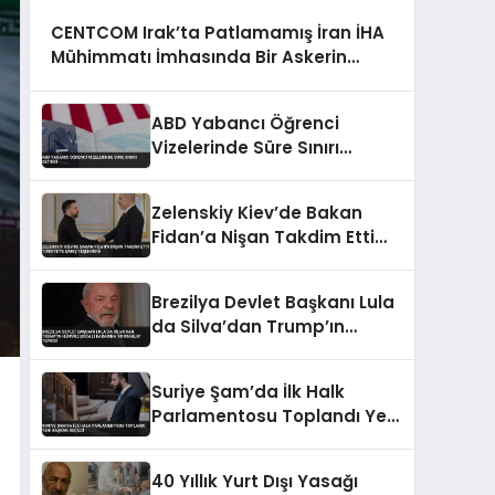
CENTCOM Irak’ta Patlamamış İran İHA
Mühimmatı İmhasında Bir Askerin
Öldüğünü Açıkladı
ABD Yabancı Öğrenci
Vizelerinde Süre Sınırı
Getirdi
Zelenskiy Kiev’de Bakan
Fidan’a Nişan Takdim Etti
Türkiye’ye Barış Teşekkürü
Brezilya Devlet Başkanı Lula
da Silva’dan Trump’ın
Hürmüz Boğazı Kararına
‘Korsanlık’ Tepkisi
Suriye Şam’da İlk Halk
Parlamentosu Toplandı Yeni
Başkan Seçildi
40 Yıllık Yurt Dışı Yasağı