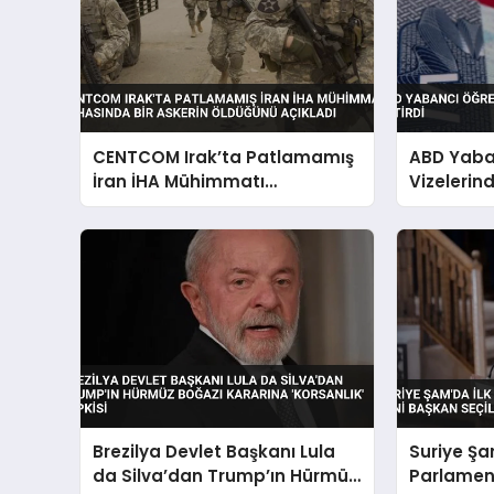
CENTCOM Irak’ta Patlamamış
ABD Yaba
İran İHA Mühimmatı
Vizelerind
İmhasında Bir Askerin
Öldüğünü Açıkladı
Brezilya Devlet Başkanı Lula
Suriye Şa
da Silva’dan Trump’ın Hürmüz
Parlamen