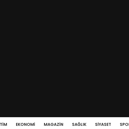
ITIM
EKONOMI
MAGAZIN
SAĞLIK
SIYASET
SPO