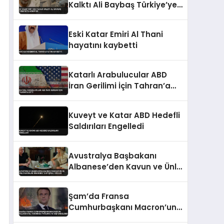
Kalktı Ali Baybaş Türkiye’ye
Dönüyor
Eski Katar Emiri Al Thani
hayatını kaybetti
Katarlı Arabulucular ABD
İran Gerilimi İçin Tahran’a
Gitti
Kuveyt ve Katar ABD Hedefli
Saldırıları Engelledi
Avustralya Başbakanı
Albanese’den Kavun ve Ünlü
Kadınlar Hakkında
Tartışmalı Sözler
Şam’da Fransa
Cumhurbaşkanı Macron’un
Kaldığı Otel Yakınında