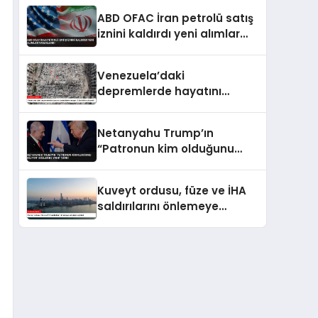
Patlama 18 Kişi Yaralandı
ABD OFAC İran petrolü satış
iznini kaldırdı yeni alımlar
yasaklandı
Venezuela’daki
depremlerde hayatını
kaybedenlerin sayısı 3 bin
899’a yükseldi
Netanyahu Trump’ın
“Patronun kim olduğunu
biliyor” sözlerine yanıt verdi
Kuveyt ordusu, füze ve İHA
saldırılarını önlemeye
çalıştığını açıkladı