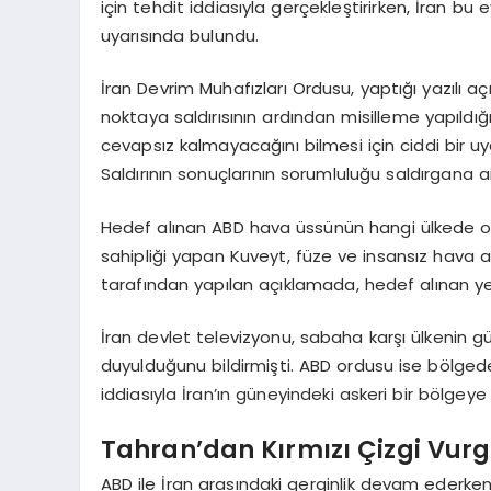
için tehdit iddiasıyla gerçekleştirirken, İran bu 
uyarısında bulundu.
İran Devrim Muhafızları Ordusu, yaptığı yazılı 
noktaya saldırısının ardından misilleme yapıldığı
cevapsız kalmayacağını bilmesi için ciddi bir uya
Saldırının sonuçlarının sorumluluğu saldırgana aitt
Hedef alınan ABD hava üssünün hangi ülkede o
sahipliği yapan Kuveyt, füze ve insansız hava ara
tarafından yapılan açıklamada, hedef alınan yer
İran devlet televizyonu, sabaha karşı ülkenin
duyulduğunu bildirmişti. ABD ordusu ise bölgedek
iddiasıyla İran’ın güneyindeki askeri bir bölgey
Tahran’dan Kırmızı Çizgi Vur
ABD ile İran arasındaki gerginlik devam ederke