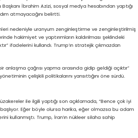
nu Başkanı İbrahim Azizi, sosyal medya hesabından yaptığı
 adım atmayacağını belirtti.
mleri nedeniyle uranyum zenginleştirme ve zenginleştirilmiş
nde hakimiyet ve yaptırımların kaldırılması şeklindeki
ır” ifadelerini kullandı. Trump’ın stratejik çıkmazdan
 bir anlaşma çağrısı yapma arasında gidip geldiği açıktır”
iminin çelişkili politikalarını yansıttığını öne sürdü.
akereler ile ilgili yaptığı son açıklamada, “Bence çok iyi
e başlıyor. Eğer böyle olursa harika, eğer olmazsa bu adam
ini kullanmıştı. Trump, İran’ın nükleer silaha sahip