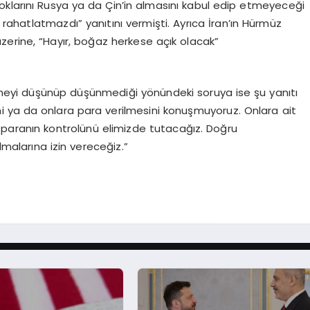
klarını Rusya ya da Çin’in almasını kabul edip etmeyeceği
ahatlatmazdı” yanıtını vermişti. Ayrıca İran’ın Hürmüz
 üzerine, “Hayır, boğaz herkese açık olacak”
etmeyi düşünüp düşünmediği yönündeki soruya ise şu yanıtı
sini ya da onlara para verilmesini konuşmuyoruz. Onlara ait
 paranın kontrolünü elimizde tutacağız. Doğru
malarına izin vereceğiz.”