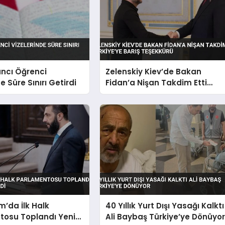
ncı Öğrenci
Zelenskiy Kiev’de Bakan
e Süre Sınırı Getirdi
Fidan’a Nişan Takdim Etti
Türkiye’ye Barış Teşekkürü
m’da İlk Halk
40 Yıllık Yurt Dışı Yasağı Kalktı
tosu Toplandı Yeni
Ali Baybaş Türkiye’ye Dönüyo