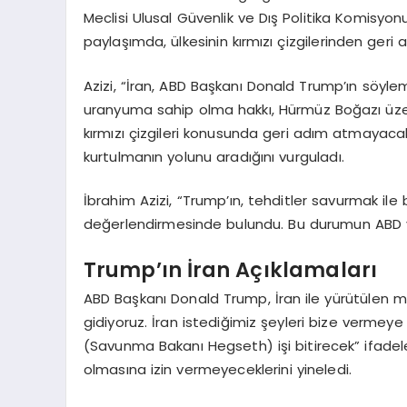
Meclisi Ulusal Güvenlik ve Dış Politika Komisyo
paylaşımda, ülkesinin kırmızı çizgilerinden geri
Azizi, “İran, ABD Başkanı Donald Trump’ın söyle
uranyuma sahip olma hakkı, Hürmüz Boğazı üzeri
kırmızı çizgileri konusunda geri adım atmayacakt
kurtulmanın yolunu aradığını vurguladı.
İbrahim Azizi, “Trump’ın, tehditler savurmak ile
değerlendirmesinde bulundu. Bu durumun ABD yönet
Trump’ın İran Açıklamaları
ABD Başkanı Donald Trump, İran ile yürütülen müz
gidiyoruz. İran istediğimiz şeyleri bize vermey
(Savunma Bakanı Hegseth) işi bitirecek” ifadeler
olmasına izin vermeyeceklerini yineledi.