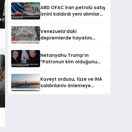
Patlama 18 Kişi Yaralandı
ABD OFAC İran petrolü satış
iznini kaldırdı yeni alımlar
yasaklandı
Venezuela’daki
depremlerde hayatını
kaybedenlerin sayısı 3 bin
899’a yükseldi
Netanyahu Trump’ın
“Patronun kim olduğunu
biliyor” sözlerine yanıt verdi
Kuveyt ordusu, füze ve İHA
saldırılarını önlemeye
çalıştığını açıkladı
r