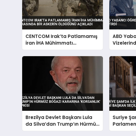
CENTCOM Irak’ta Patlamamış
ABD Yaba
İran İHA Mühimmatı
Vizelerind
İmhasında Bir Askerin
Öldüğünü Açıkladı
Brezilya Devlet Başkanı Lula
Suriye Şa
da Silva’dan Trump’ın Hürmüz
Parlamen
Boğazı Kararına ‘Korsanlık’
Başkan Se