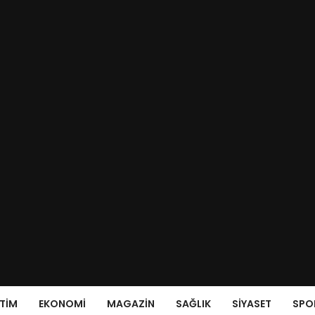
ITIM
EKONOMI
MAGAZIN
SAĞLIK
SIYASET
SPO