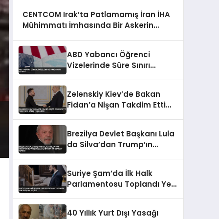
CENTCOM Irak’ta Patlamamış İran İHA
Mühimmatı İmhasında Bir Askerin
Öldüğünü Açıkladı
ABD Yabancı Öğrenci
Vizelerinde Süre Sınırı
Getirdi
Zelenskiy Kiev’de Bakan
Fidan’a Nişan Takdim Etti
Türkiye’ye Barış Teşekkürü
Brezilya Devlet Başkanı Lula
da Silva’dan Trump’ın
Hürmüz Boğazı Kararına
‘Korsanlık’ Tepkisi
Suriye Şam’da İlk Halk
Parlamentosu Toplandı Yeni
Başkan Seçildi
40 Yıllık Yurt Dışı Yasağı