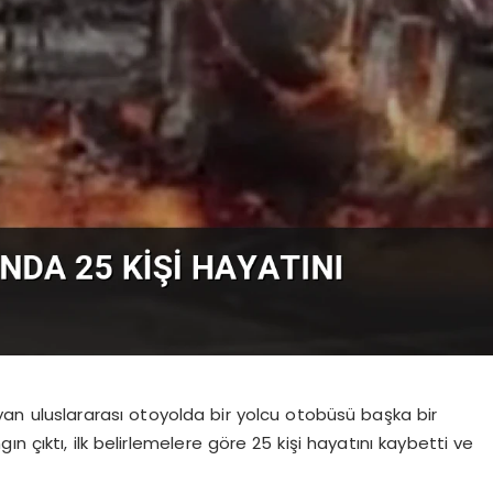
ğlayan uluslararası otoyolda bir yolcu otobüsü başka bir
n çıktı, ilk belirlemelere göre 25 kişi hayatını kaybetti ve