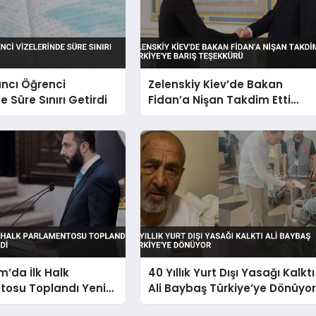
ncı Öğrenci
Zelenskiy Kiev’de Bakan
e Süre Sınırı Getirdi
Fidan’a Nişan Takdim Etti
Türkiye’ye Barış Teşekkürü
m’da İlk Halk
40 Yıllık Yurt Dışı Yasağı Kalktı
tosu Toplandı Yeni
Ali Baybaş Türkiye’ye Dönüyo
çildi