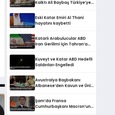
Kalktı Ali Baybaş Türkiye’ye
Dönüyor
Eski Katar Emiri Al Thani
hayatını kaybetti
Katarlı Arabulucular ABD
İran Gerilimi İçin Tahran’a
Gitti
Kuveyt ve Katar ABD Hedefli
Saldırıları Engelledi
Avustralya Başbakanı
Albanese’den Kavun ve Ünlü
Kadınlar Hakkında
Tartışmalı Sözler
Şam’da Fransa
Cumhurbaşkanı Macron’un
Kaldığı Otel Yakınında