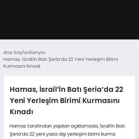
GÜNDEM
Ana Sayfa
Dünya
Hamas, İsrail’in Batı Şeria’da 22 Yeni Yerleşim Birimi
DÜNYA
Kurmasını Kınadı
EĞITIM
Hamas, İsrail’in Batı Şeria’da 22
EKONOMI
Yeni Yerleşim Birimi Kurmasını
Kınadı
MAGAZIN
Hamas tarafından yapılan açıklamada, İsrail’in Batı
SAĞLIK
Şeria’da 22 yeni yasa dışı yerleşim birimi kurma