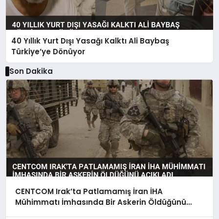
40 Yıllık Yurt Dışı Yasağı Kalktı Ali Baybaş
Türkiye’ye Dönüyor
Son Dakika
CENTCOM Irak’ta Patlamamış İran İHA
Mühimmatı İmhasında Bir Askerin Öldüğünü
Açıkladı