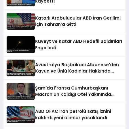
kaybetti
Katarlı Arabulucular ABD İran Gerilimi
İçin Tahran’a Gitti
Kuveyt ve Katar ABD Hedefli Saldırıları
Engelledi
Avustralya Başbakanı Albanese’den
Kavun ve Ünlü Kadınlar Hakkında
Tartışmalı Sözler
Şam’da Fransa Cumhurbaşkanı
Macron’un Kaldığı Otel Yakınında
Patlama 18 Kişi Yaralandı
ABD OFAC İran petrolü satış iznini
kaldırdı yeni alımlar yasaklandı