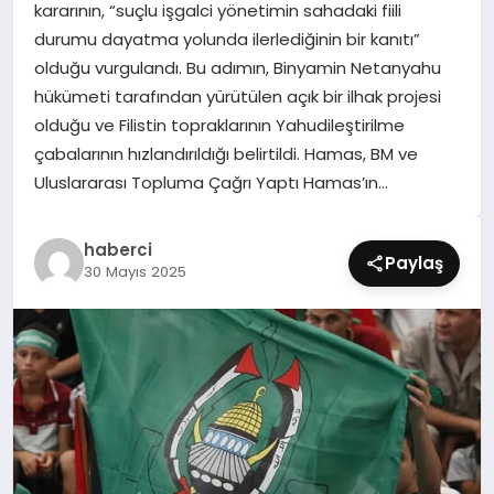
kararının, “suçlu işgalci yönetimin sahadaki fiili
SIYASET
durumu dayatma yolunda ilerlediğinin bir kanıtı”
olduğu vurgulandı. Bu adımın, Binyamin Netanyahu
SPOR
hükümeti tarafından yürütülen açık bir ilhak projesi
olduğu ve Filistin topraklarının Yahudileştirilme
TEKNOLOJI
çabalarının hızlandırıldığı belirtildi. Hamas, BM ve
Uluslararası Topluma Çağrı Yaptı Hamas’ın…
YAŞAM
haberci
Paylaş
30 Mayıs 2025