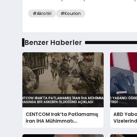
#Akrotiri
#Kourion
Benzer Haberler
CENTCOM Irak’ta Patlamamış
ABD Yaba
İran İHA Mühimmatı
Vizelerind
İmhasında Bir Askerin
Öldüğünü Açıkladı