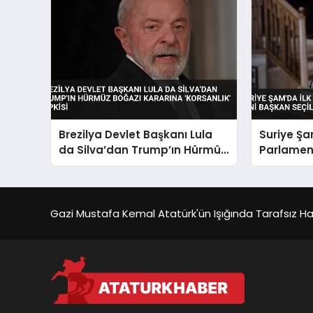
Brezilya Devlet Başkanı Lula
Suriye Şa
da Silva’dan Trump’ın Hürmüz
Parlamen
Boğazı Kararına ‘Korsanlık’
Başkan Se
Tepkisi
Gazi Mustafa Kemal Atatürk'ün Işığında Tarafsız Habe