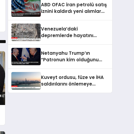
Patlama 18 Kişi Yaralandı
ABD OFAC İran petrolü satış
iznini kaldırdı yeni alımlar
yasaklandı
Venezuela’daki
depremlerde hayatını
kaybedenlerin sayısı 3 bin
899’a yükseldi
Netanyahu Trump’ın
“Patronun kim olduğunu
biliyor” sözlerine yanıt verdi
Kuveyt ordusu, füze ve İHA
saldırılarını önlemeye
çalıştığını açıkladı