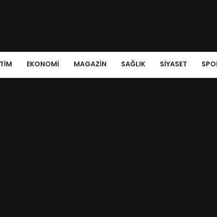
ITIM
EKONOMI
MAGAZIN
SAĞLIK
SIYASET
SPO