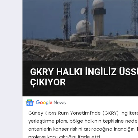
Güney Kıbrıs Rum Yönetimi’nde (GKRY) İngiltere
yerleştirme planı, bölge halkının tepkisine ned
antenlerin kanser riskini artıracağına inandığın
projeye karşı çıktığını ifade etti.