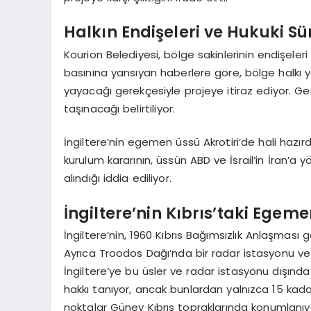
Halkın Endişeleri ve Hukuki Sü
Kourion Belediyesi, bölge sakinlerinin endişel
basınına yansıyan haberlere göre, bölge halkı 
yayacağı gerekçesiyle projeye itiraz ediyor. G
taşınacağı belirtiliyor.
İngiltere’nin egemen üssü Akrotiri’de hali hazı
kurulum kararının, üssün ABD ve İsrail’in İran’a 
alındığı iddia ediliyor.
İngiltere’nin Kıbrıs’taki Egeme
İngiltere’nin, 1960 Kıbrıs Bağımsızlık Anlaşması 
Ayrıca Troodos Dağı’nda bir radar istasyonu ve ç
İngiltere’ye bu üsler ve radar istasyonu dışınd
hakkı tanıyor, ancak bunlardan yalnızca 15 kadarı
noktalar Güney Kıbrıs topraklarında konumlanıy