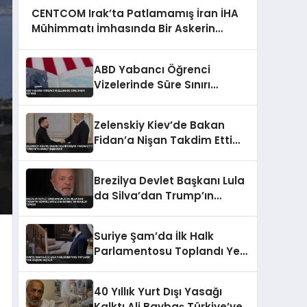
CENTCOM Irak’ta Patlamamış İran İHA
Mühimmatı İmhasında Bir Askerin
Öldüğünü Açıkladı
ABD Yabancı Öğrenci
Vizelerinde Süre Sınırı
Getirdi
Zelenskiy Kiev’de Bakan
Fidan’a Nişan Takdim Etti
Türkiye’ye Barış Teşekkürü
Brezilya Devlet Başkanı Lula
da Silva’dan Trump’ın
Hürmüz Boğazı Kararına
‘Korsanlık’ Tepkisi
Suriye Şam’da İlk Halk
Parlamentosu Toplandı Yeni
Başkan Seçildi
40 Yıllık Yurt Dışı Yasağı
Kalktı Ali Baybaş Türkiye’ye