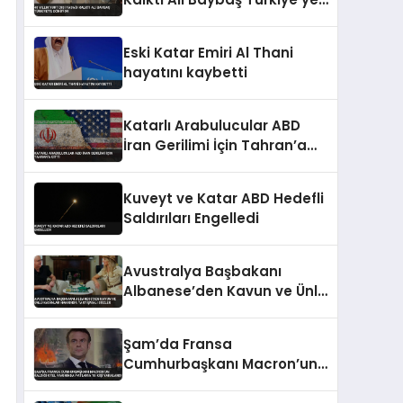
Dönüyor
Eski Katar Emiri Al Thani
hayatını kaybetti
Katarlı Arabulucular ABD
İran Gerilimi İçin Tahran’a
Gitti
Kuveyt ve Katar ABD Hedefli
Saldırıları Engelledi
Avustralya Başbakanı
Albanese’den Kavun ve Ünlü
Kadınlar Hakkında
Tartışmalı Sözler
Şam’da Fransa
Cumhurbaşkanı Macron’un
Kaldığı Otel Yakınında