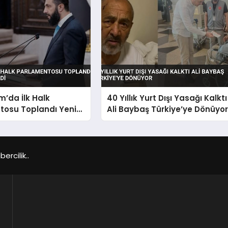
m’da İlk Halk
40 Yıllık Yurt Dışı Yasağı Kalktı
tosu Toplandı Yeni
Ali Baybaş Türkiye’ye Dönüyo
çildi
rcilik..