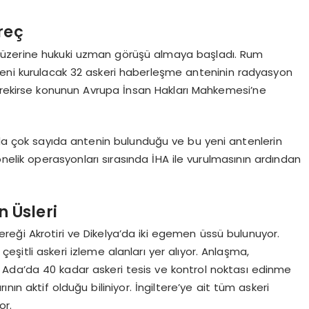
reç
eri üzerine hukuki uzman görüşü almaya başladı. Rum
yeni kurulacak 32 askeri haberleşme anteninin radyasyon
erekirse konunun Avrupa İnsan Hakları Mahkemesi’ne
rda çok sayıda antenin bulunduğu ve bu yeni antenlerin
yönelik operasyonları sırasında İHA ile vurulmasının ardından
n Üsleri
gereği Akrotiri ve Dikelya’da iki egemen üssü bulunuyor.
eşitli askeri izleme alanları yer alıyor. Anlaşma,
a Ada’da 40 kadar askeri tesis ve kontrol noktası edinme
nın aktif olduğu biliniyor. İngiltere’ye ait tüm askeri
or.