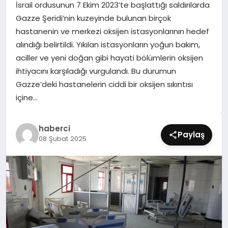
İsrail ordusunun 7 Ekim 2023’te başlattığı saldırılarda
SIYASET
Gazze Şeridi’nin kuzeyinde bulunan birçok
hastanenin ve merkezi oksijen istasyonlarının hedef
SPOR
alındığı belirtildi. Yıkılan istasyonların yoğun bakım,
aciller ve yeni doğan gibi hayati bölümlerin oksijen
TEKNOLOJI
ihtiyacını karşıladığı vurgulandı. Bu durumun
Gazze’deki hastanelerin ciddi bir oksijen sıkıntısı
YAŞAM
içine…
haberci
Paylaş
08 Şubat 2025