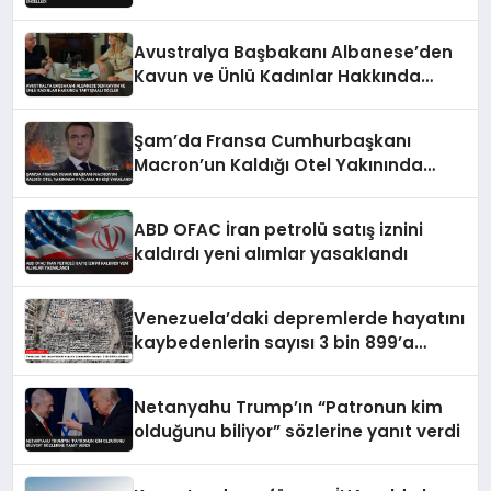
Avustralya Başbakanı Albanese’den
Kavun ve Ünlü Kadınlar Hakkında
Tartışmalı Sözler
Şam’da Fransa Cumhurbaşkanı
Macron’un Kaldığı Otel Yakınında
Patlama 18 Kişi Yaralandı
ABD OFAC İran petrolü satış iznini
kaldırdı yeni alımlar yasaklandı
Venezuela’daki depremlerde hayatını
kaybedenlerin sayısı 3 bin 899’a
yükseldi
Netanyahu Trump’ın “Patronun kim
olduğunu biliyor” sözlerine yanıt verdi