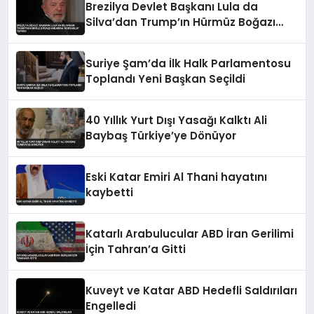
Brezilya Devlet Başkanı Lula da
Silva’dan Trump’ın Hürmüz Boğazı
Kararına ‘Korsanlık’ Tepkisi
Suriye Şam’da İlk Halk Parlamentosu
Toplandı Yeni Başkan Seçildi
40 Yıllık Yurt Dışı Yasağı Kalktı Ali
Baybaş Türkiye’ye Dönüyor
Eski Katar Emiri Al Thani hayatını
kaybetti
Katarlı Arabulucular ABD İran Gerilimi
İçin Tahran’a Gitti
Kuveyt ve Katar ABD Hedefli Saldırıları
Engelledi