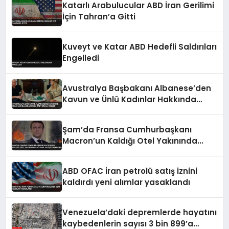
Katarlı Arabulucular ABD İran Gerilimi
İçin Tahran’a Gitti
Kuveyt ve Katar ABD Hedefli Saldırıları
Engelledi
Avustralya Başbakanı Albanese’den
Kavun ve Ünlü Kadınlar Hakkında
Tartışmalı Sözler
Şam’da Fransa Cumhurbaşkanı
Macron’un Kaldığı Otel Yakınında
Patlama 18 Kişi Yaralandı
ABD OFAC İran petrolü satış iznini
kaldırdı yeni alımlar yasaklandı
Venezuela’daki depremlerde hayatını
kaybedenlerin sayısı 3 bin 899’a