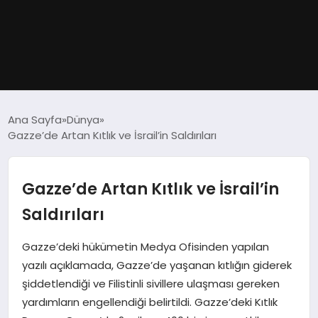
GÜNDEM
Ana Sayfa
Dünya
Gazze’de Artan Kıtlık ve İsrail’in Saldırıları
DÜNYA
EĞITIM
Gazze’de Artan Kıtlık ve İsrail’in
Saldırıları
EKONOMI
Gazze’deki hükümetin Medya Ofisinden yapılan
MAGAZIN
yazılı açıklamada, Gazze’de yaşanan kıtlığın giderek
şiddetlendiği ve Filistinli sivillere ulaşması gereken
SAĞLIK
yardımların engellendiği belirtildi. Gazze’deki Kıtlık