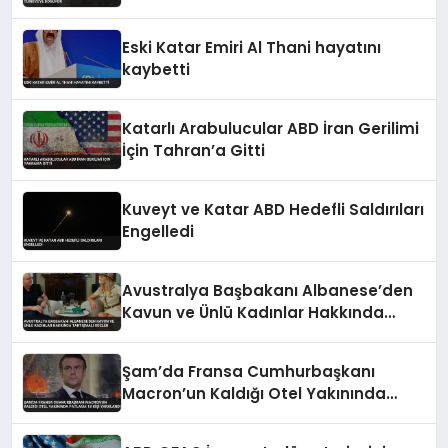
Eski Katar Emiri Al Thani hayatını
kaybetti
Katarlı Arabulucular ABD İran Gerilimi
İçin Tahran’a Gitti
Kuveyt ve Katar ABD Hedefli Saldırıları
Engelledi
Avustralya Başbakanı Albanese’den
Kavun ve Ünlü Kadınlar Hakkında
Tartışmalı Sözler
Şam’da Fransa Cumhurbaşkanı
Macron’un Kaldığı Otel Yakınında
Patlama 18 Kişi Yaralandı