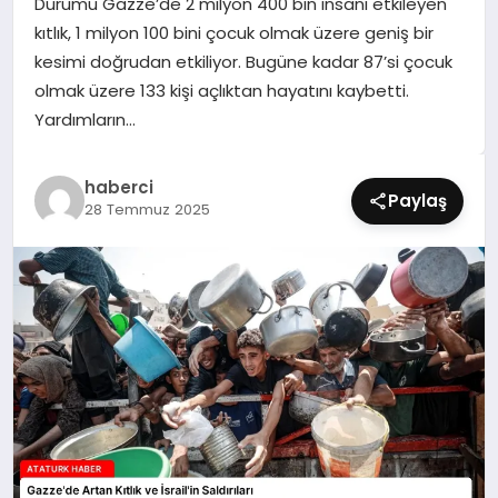
Durumu Gazze’de 2 milyon 400 bin insanı etkileyen
SIYASET
kıtlık, 1 milyon 100 bini çocuk olmak üzere geniş bir
kesimi doğrudan etkiliyor. Bugüne kadar 87’si çocuk
SPOR
olmak üzere 133 kişi açlıktan hayatını kaybetti.
Yardımların…
TEKNOLOJI
haberci
YAŞAM
Paylaş
28 Temmuz 2025