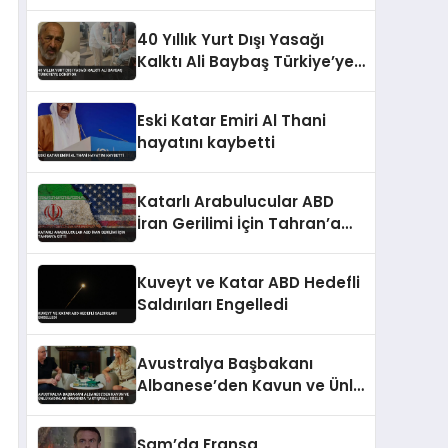
Başkan Seçildi
40 Yıllık Yurt Dışı Yasağı
Kalktı Ali Baybaş Türkiye’ye
Dönüyor
Eski Katar Emiri Al Thani
hayatını kaybetti
Katarlı Arabulucular ABD
İran Gerilimi İçin Tahran’a
Gitti
Kuveyt ve Katar ABD Hedefli
Saldırıları Engelledi
Avustralya Başbakanı
Albanese’den Kavun ve Ünlü
Kadınlar Hakkında
Tartışmalı Sözler
Şam’da Fransa