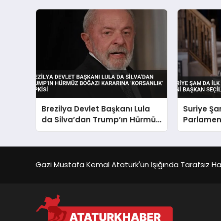
Öldüğünü Açıkladı
Brezilya Devlet Başkanı Lula
Suriye Şa
da Silva’dan Trump’ın Hürmüz
Parlamen
Boğazı Kararına ‘Korsanlık’
Başkan Se
Tepkisi
Gazi Mustafa Kemal Atatürk'ün Işığında Tarafsız Habe