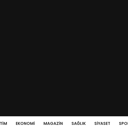
ITIM
EKONOMI
MAGAZIN
SAĞLIK
SIYASET
SPO