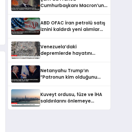
Cumhurbaşkanı Macron’un
Kaldığı Otel Yakınında
Patlama 18 Kişi Yaralandı
ABD OFAC İran petrolü satış
iznini kaldırdı yeni alımlar
yasaklandı
Venezuela’daki
depremlerde hayatını
kaybedenlerin sayısı 3 bin
899’a yükseldi
Netanyahu Trump’ın
“Patronun kim olduğunu
biliyor” sözlerine yanıt verdi
Kuveyt ordusu, füze ve İHA
saldırılarını önlemeye
çalıştığını açıkladı