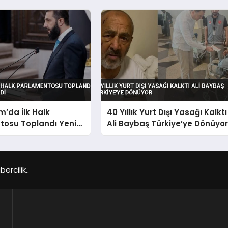
m’da İlk Halk
40 Yıllık Yurt Dışı Yasağı Kalktı
tosu Toplandı Yeni
Ali Baybaş Türkiye’ye Dönüyo
çildi
rcilik..