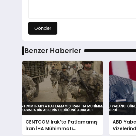
Gönder
Benzer Haberler
CENTCOM Irak’ta Patlamamış
ABD Yaba
İran İHA Mühimmatı
Vizelerind
İmhasında Bir Askerin