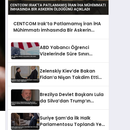
CENTCOM Irak’ta Patlamamış İran İHA
Mühimmatı İmhasında Bir Askerin
Öldüğünü Açıkladı
ABD Yabancı Öğrenci
Vizelerinde Süre Sınırı
Getirdi
Zelenskiy Kiev’de Bakan
Fidan’a Nişan Takdim Etti
Türkiye’ye Barış Teşekkürü
Brezilya Devlet Başkanı Lula
da Silva’dan Trump’ın
Hürmüz Boğazı Kararına
‘Korsanlık’ Tepkisi
Suriye Şam’da İlk Halk
Parlamentosu Toplandı Yeni