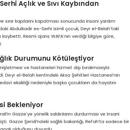
-Serhi Açlık ve Sıvı Kaybından
 ve sınır kapılarını kapatması sonucunda insani yardım
ındaki Abdulkadir es-Serhi isimli çocuk, Deyr el-Belah’taki
ı kaybetti. Resmi ajans WAFA’nın verdiği bilgiye göre,
.
Sağlık Durumunu Kötüleştiyor
genişletmesi ve hastaneleri hizmet dışı bırakmasıyla
di. Deyr el-Belah kentindeki Aksa Şehitleri Hastanesi’nin
davi eksikliği nedeniyle başka çocukların da hayatını
si Bekleniyor
rail’in Gazze’ye yönelik saldırılarını durdurması ve insani
şti. Gazze Şeridi’ndeki sağlık bakanlığı, Refah’ta sadece bir
kapalı olduğunu duyurdu.