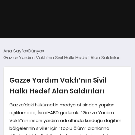
GÜNDEM
Ana Sayfa
Dünya
Gazze Yardım Vakfı’nın Sivil Halkı Hedef Alan Saldırıları
DÜNYA
EĞITIM
Gazze Yardım Vakfı’nın Sivil
Halkı Hedef Alan Saldırıları
EKONOMI
Gazze’deki hükümetin medya ofisinden yapılan
MAGAZIN
açıklamada, İsrail-ABD güdümlü “Gazze Yardım
Vakfı”nın insani yardım adı altında kurduğu dağıtım
SAĞLIK
bölgelerinin siviller için “toplu ölüm” alanlarına