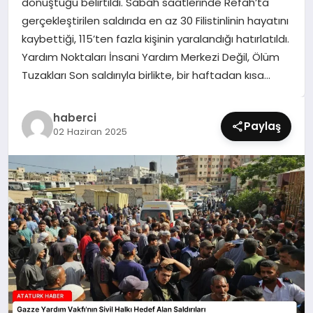
dönüştüğü belirtildi. Sabah saatlerinde Refah’ta
SIYASET
gerçekleştirilen saldırıda en az 30 Filistinlinin hayatını
kaybettiği, 115’ten fazla kişinin yaralandığı hatırlatıldı.
SPOR
Yardım Noktaları İnsani Yardım Merkezi Değil, Ölüm
Tuzakları Son saldırıyla birlikte, bir haftadan kısa…
TEKNOLOJI
haberci
YAŞAM
Paylaş
02 Haziran 2025