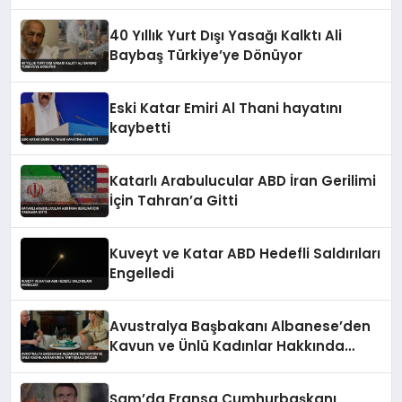
40 Yıllık Yurt Dışı Yasağı Kalktı Ali
Baybaş Türkiye’ye Dönüyor
Eski Katar Emiri Al Thani hayatını
kaybetti
Katarlı Arabulucular ABD İran Gerilimi
İçin Tahran’a Gitti
Kuveyt ve Katar ABD Hedefli Saldırıları
Engelledi
Avustralya Başbakanı Albanese’den
Kavun ve Ünlü Kadınlar Hakkında
Tartışmalı Sözler
Şam’da Fransa Cumhurbaşkanı