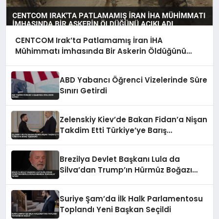
CENTCOM Irak’ta Patlamamış İran İHA
Mühimmatı İmhasında Bir Askerin Öldüğünü
Açıkladı
ABD Yabancı Öğrenci Vizelerinde Süre
Sınırı Getirdi
Zelenskiy Kiev’de Bakan Fidan’a Nişan
Takdim Etti Türkiye’ye Barış
Teşekkürü
Brezilya Devlet Başkanı Lula da
Silva’dan Trump’ın Hürmüz Boğazı
Kararına ‘Korsanlık’ Tepkisi
Suriye Şam’da İlk Halk Parlamentosu
Toplandı Yeni Başkan Seçildi