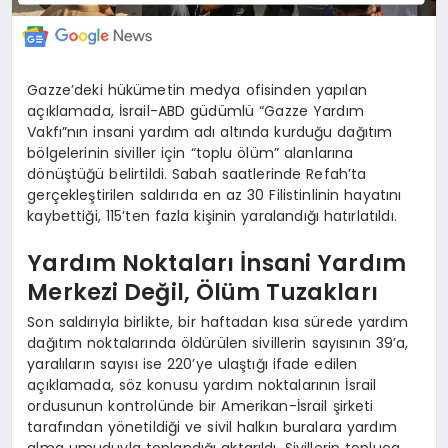
Gazze’deki hükümetin medya ofisinden yapılan
açıklamada, İsrail-ABD güdümlü “Gazze Yardım
Vakfı”nın insani yardım adı altında kurduğu dağıtım
bölgelerinin siviller için “toplu ölüm” alanlarına
dönüştüğü belirtildi. Sabah saatlerinde Refah’ta
gerçekleştirilen saldırıda en az 30 Filistinlinin hayatını
kaybettiği, 115’ten fazla kişinin yaralandığı hatırlatıldı.
Yardım Noktaları İnsani Yardım
Merkezi Değil, Ölüm Tuzakları
Son saldırıyla birlikte, bir haftadan kısa sürede yardım
dağıtım noktalarında öldürülen sivillerin sayısının 39’a,
yaralıların sayısı ise 220’ye ulaştığı ifade edilen
açıklamada, söz konusu yardım noktalarının İsrail
ordusunun kontrolünde bir Amerikan-İsrail şirketi
tarafından yönetildiği ve sivil halkın buralara yardım
alma umuduyla toplandığı aktarıldı. Sivillerin topluca