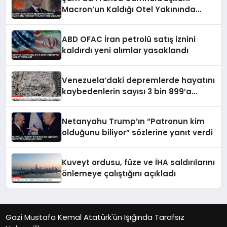
Macron’un Kaldığı Otel Yakınında
Patlama 18 Kişi Yaralandı
ABD OFAC İran petrolü satış iznini
kaldırdı yeni alımlar yasaklandı
Venezuela’daki depremlerde hayatını
kaybedenlerin sayısı 3 bin 899’a
yükseldi
Netanyahu Trump’ın “Patronun kim
olduğunu biliyor” sözlerine yanıt verdi
Kuveyt ordusu, füze ve İHA saldırılarını
önlemeye çalıştığını açıkladı
Gazi Mustafa Kemal Atatürk'ün Işığında Tarafsız