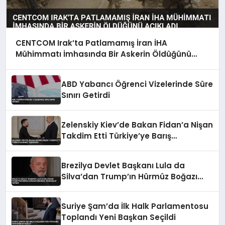
CENTCOM Irak’ta Patlamamış İran İHA
Mühimmatı İmhasında Bir Askerin Öldüğünü
Açıkladı
ABD Yabancı Öğrenci Vizelerinde Süre
Sınırı Getirdi
Zelenskiy Kiev’de Bakan Fidan’a Nişan
Takdim Etti Türkiye’ye Barış
Teşekkürü
Brezilya Devlet Başkanı Lula da
Silva’dan Trump’ın Hürmüz Boğazı
Kararına ‘Korsanlık’ Tepkisi
Suriye Şam’da İlk Halk Parlamentosu
Toplandı Yeni Başkan Seçildi