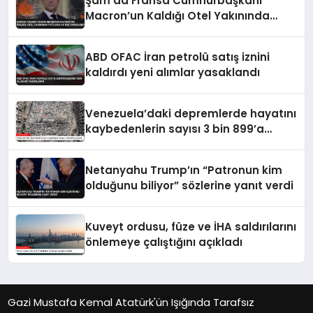
Şam’da Fransa Cumhurbaşkanı
Macron’un Kaldığı Otel Yakınında
Patlama 18 Kişi Yaralandı
ABD OFAC İran petrolü satış iznini
kaldırdı yeni alımlar yasaklandı
Venezuela’daki depremlerde hayatını
kaybedenlerin sayısı 3 bin 899’a
yükseldi
Netanyahu Trump’ın “Patronun kim
olduğunu biliyor” sözlerine yanıt verdi
Kuveyt ordusu, füze ve İHA saldırılarını
önlemeye çalıştığını açıkladı
Gazi Mustafa Kemal Atatürk'ün Işığında Tarafsız