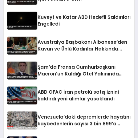
Kuveyt ve Katar ABD Hedefli Saldırıları
Engelledi
Avustralya Başbakanı Albanese’den
Kavun ve Ünlü Kadınlar Hakkında
Tartışmalı Sözler
Şam’da Fransa Cumhurbaşkanı
Macron’un Kaldığı Otel Yakınında
Patlama 18 Kişi Yaralandı
ABD OFAC İran petrolü satış iznini
kaldırdı yeni alımlar yasaklandı
Venezuela’daki depremlerde hayatını
kaybedenlerin sayısı 3 bin 899’a
yükseldi