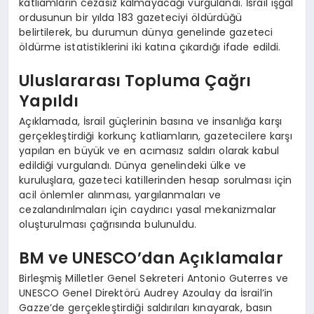
katliamların cezasız kalmayacağı vurgulandı. İsrail işgal
ordusunun bir yılda 183 gazeteciyi öldürdüğü
belirtilerek, bu durumun dünya genelinde gazeteci
öldürme istatistiklerini iki katına çıkardığı ifade edildi.
Uluslararası Topluma Çağrı
Yapıldı
Açıklamada, İsrail güçlerinin basına ve insanlığa karşı
gerçekleştirdiği korkunç katliamların, gazetecilere karşı
yapılan en büyük ve en acımasız saldırı olarak kabul
edildiği vurgulandı. Dünya genelindeki ülke ve
kuruluşlara, gazeteci katillerinden hesap sorulması için
acil önlemler alınması, yargılanmaları ve
cezalandırılmaları için caydırıcı yasal mekanizmalar
oluşturulması çağrısında bulunuldu.
BM ve UNESCO’dan Açıklamalar
Birleşmiş Milletler Genel Sekreteri Antonio Guterres ve
UNESCO Genel Direktörü Audrey Azoulay da İsrail’in
Gazze’de gerçekleştirdiği saldırıları kınayarak, basın