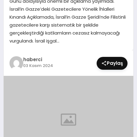
Günü dolayısıyla önemli bir açıklama yayımladı.
SIYASET
İsrail’in Gazze’deki Gazetecilere Yönelik İhlalleri
Kınandı Açıklamada, İsrail’in Gazze Şeridi’nde Filistinli
SPOR
gazetecilere karşı sistematik bir şekilde
gerçekleştirdiği katliamların cezasız kalmayacağı
TEKNOLOJI
vurgulandı. İsrail işgal…
YAŞAM
haberci
Paylaş
03 Kasım 2024