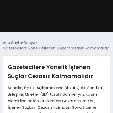
GÜNDEM
Ana Sayfa
Dünya
Gazetecilere Yönelik İşlenen Suçlar Cezasız Kalmamalıdır
DÜNYA
EĞITIM
Gazetecilere Yönelik İşlenen
Suçlar Cezasız Kalmamalıdır
EKONOMI
Sendika, BM’nin Açıklamalarına Dikkat Çekti Sendika,
MAGAZIN
Birleşmiş Milletler (BM) tarafından her yıl 2 Kasım
olarak ilan edilen Uluslararası Gazetecilere Karşı
SAĞLIK
İşlenen Suçların Cezasız Kalmasını Sona Erdirme