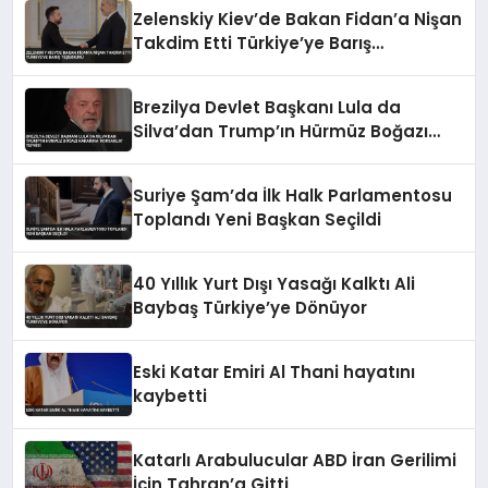
Zelenskiy Kiev’de Bakan Fidan’a Nişan
Takdim Etti Türkiye’ye Barış
Teşekkürü
Brezilya Devlet Başkanı Lula da
Silva’dan Trump’ın Hürmüz Boğazı
Kararına ‘Korsanlık’ Tepkisi
Suriye Şam’da İlk Halk Parlamentosu
Toplandı Yeni Başkan Seçildi
40 Yıllık Yurt Dışı Yasağı Kalktı Ali
Baybaş Türkiye’ye Dönüyor
Eski Katar Emiri Al Thani hayatını
kaybetti
Katarlı Arabulucular ABD İran Gerilimi
İçin Tahran’a Gitti