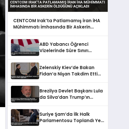
CENTCOM Irak’ta Patlamamış İran İHA
Mühimmatı İmhasında Bir Askerin
Öldüğünü Açıkladı
ABD Yabancı Öğrenci
Vizelerinde Süre Sınırı
Getirdi
Zelenskiy Kiev’de Bakan
Fidan’a Nişan Takdim Etti
Türkiye’ye Barış Teşekkürü
Brezilya Devlet Başkanı Lula
da Silva’dan Trump’ın
Hürmüz Boğazı Kararına
‘Korsanlık’ Tepkisi
Suriye Şam’da İlk Halk
Parlamentosu Toplandı Yeni
Başkan Seçildi