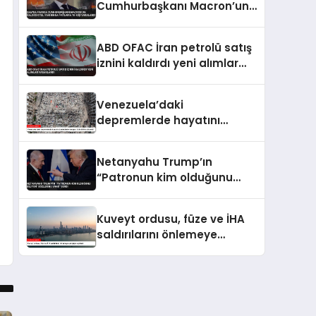
Cumhurbaşkanı Macron’un
Kaldığı Otel Yakınında
Patlama 18 Kişi Yaralandı
ABD OFAC İran petrolü satış
iznini kaldırdı yeni alımlar
yasaklandı
Venezuela’daki
depremlerde hayatını
kaybedenlerin sayısı 3 bin
899’a yükseldi
Netanyahu Trump’ın
“Patronun kim olduğunu
biliyor” sözlerine yanıt verdi
Kuveyt ordusu, füze ve İHA
saldırılarını önlemeye
çalıştığını açıkladı