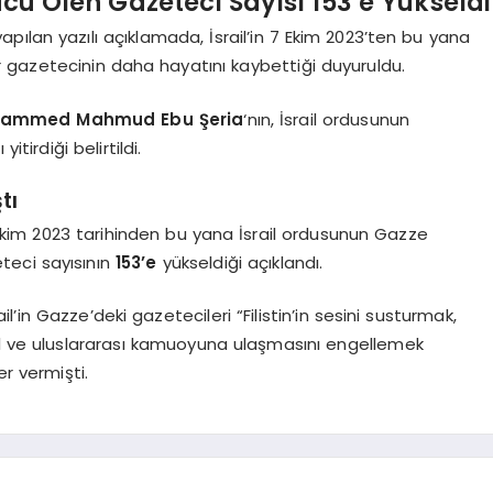
ucu Ölen Gazeteci Sayısı 153’e Yükseldi
ılan yazılı açıklamada, İsrail’in 7 Ekim 2023’ten bu yana
ir gazetecinin daha hayatını kaybettiği duyuruldu.
ammed Mahmud Ebu Şeria
‘nın, İsrail ordusunun
tirdiği belirtildi.
tı
Ekim 2023 tarihinden bu yana İsrail ordusunun Gazze
eteci sayısının
153’e
yükseldiği açıklandı.
’in Gazze’deki gazetecileri “Filistin’in sesini susturmak,
sel ve uluslararası kamuoyuna ulaşmasını engellemek
er vermişti.