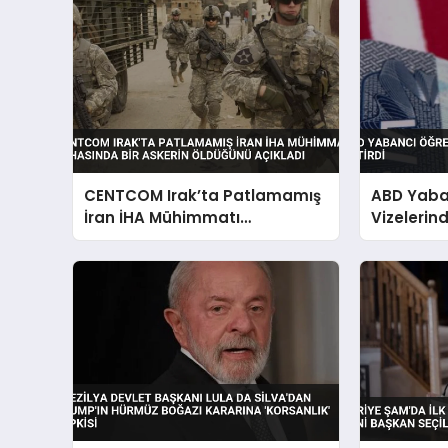
CENTCOM Irak’ta Patlamamış
ABD Yaba
İran İHA Mühimmatı
Vizelerind
İmhasında Bir Askerin
Öldüğünü Açıkladı