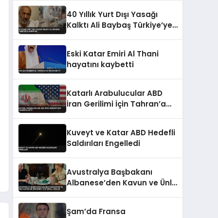
40 Yıllık Yurt Dışı Yasağı
Kalktı Ali Baybaş Türkiye’ye
Dönüyor
Eski Katar Emiri Al Thani
hayatını kaybetti
Katarlı Arabulucular ABD
İran Gerilimi İçin Tahran’a
Gitti
Kuveyt ve Katar ABD Hedefli
Saldırıları Engelledi
Avustralya Başbakanı
Albanese’den Kavun ve Ünlü
Kadınlar Hakkında
Tartışmalı Sözler
Şam’da Fransa