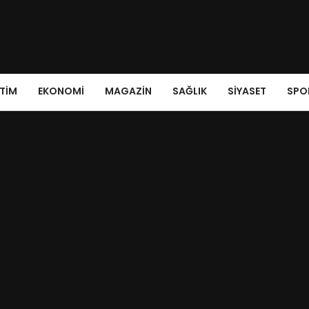
ITIM
EKONOMI
MAGAZIN
SAĞLIK
SIYASET
SPO