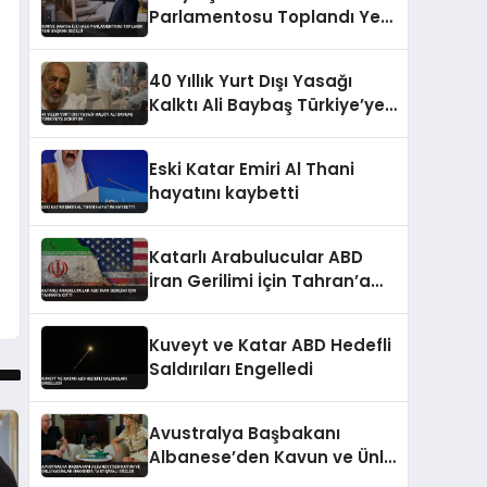
Parlamentosu Toplandı Yeni
Başkan Seçildi
40 Yıllık Yurt Dışı Yasağı
Kalktı Ali Baybaş Türkiye’ye
Dönüyor
Eski Katar Emiri Al Thani
hayatını kaybetti
Katarlı Arabulucular ABD
İran Gerilimi İçin Tahran’a
Gitti
Kuveyt ve Katar ABD Hedefli
Saldırıları Engelledi
Avustralya Başbakanı
Albanese’den Kavun ve Ünlü
Kadınlar Hakkında