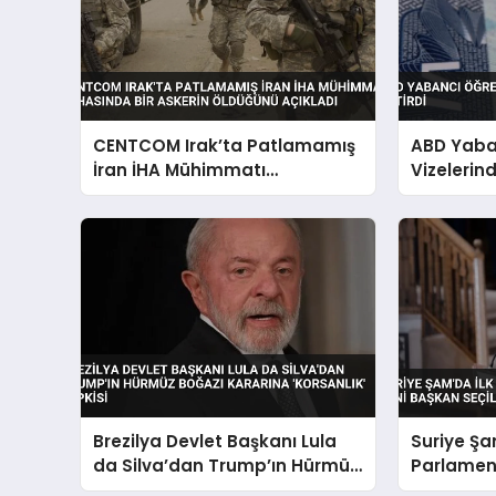
CENTCOM Irak’ta Patlamamış
ABD Yaba
İran İHA Mühimmatı
Vizelerind
İmhasında Bir Askerin
Öldüğünü Açıkladı
Brezilya Devlet Başkanı Lula
Suriye Şa
da Silva’dan Trump’ın Hürmüz
Parlamen
Boğazı Kararına ‘Korsanlık’
Başkan Se