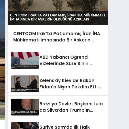
CENTCOM Irak’ta Patlamamış İran İHA
Mühimmatı İmhasında Bir Askerin
Öldüğünü Açıkladı
ABD Yabancı Öğrenci
Vizelerinde Süre Sınırı
Getirdi
Zelenskiy Kiev’de Bakan
Fidan’a Nişan Takdim Etti
Türkiye’ye Barış Teşekkürü
Brezilya Devlet Başkanı Lula
da Silva’dan Trump’ın
Hürmüz Boğazı Kararına
‘Korsanlık’ Tepkisi
Suriye Şam’da İlk Halk