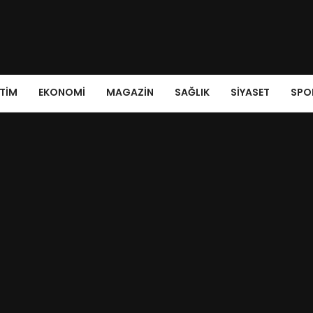
ITIM
EKONOMI
MAGAZIN
SAĞLIK
SIYASET
SPO