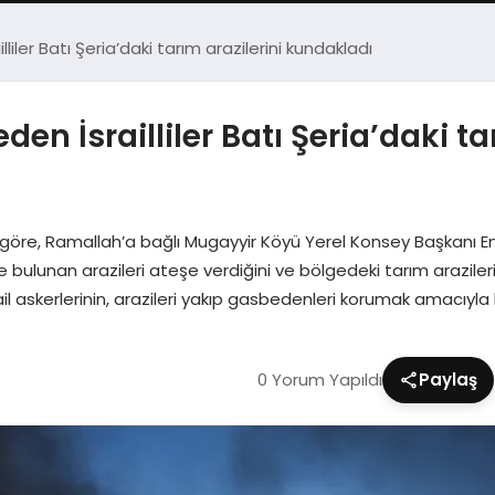
lliler Batı Şeria’daki tarım arazilerini kundakladı
den İsrailliler Batı Şeria’daki ta
ne göre, Ramallah’a bağlı Mugayyir Köyü Yerel Konsey Başkanı Emi
nde bulunan arazileri ateşe verdiğini ve bölgedeki tarım araziler
 İsrail askerlerinin, arazileri yakıp gasbedenleri korumak amacıy
0 Yorum Yapıldı
Paylaş