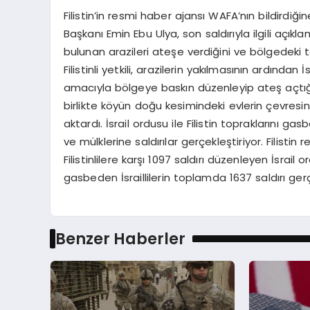
Filistin’in resmi haber ajansı WAFA’nın bildirdi
Başkanı Emin Ebu Ulya, son saldırıyla ilgili açıkl
bulunan arazileri ateşe verdiğini ve bölgedeki ta
Filistinli yetkili, arazilerin yakılmasının ardından
amacıyla bölgeye baskın düzenleyip ateş açtığını 
birlikte köyün doğu kesimindeki evlerin çevresi
aktardı. İsrail ordusu ile Filistin topraklarını gas
ve mülklerine saldırılar gerçekleştiriyor. Filist
Filistinlilere karşı 1097 saldırı düzenleyen İsrail o
gasbeden İsraillilerin toplamda 1637 saldırı gerçek
Benzer Haberler