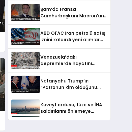
Tartışmalı Sözler
Şam’da Fransa
Cumhurbaşkanı Macron’un
Kaldığı Otel Yakınında
Patlama 18 Kişi Yaralandı
ABD OFAC İran petrolü satış
iznini kaldırdı yeni alımlar
yasaklandı
Venezuela’daki
depremlerde hayatını
kaybedenlerin sayısı 3 bin
899’a yükseldi
Netanyahu Trump’ın
“Patronun kim olduğunu
biliyor” sözlerine yanıt verdi
Kuveyt ordusu, füze ve İHA
saldırılarını önlemeye
çalıştığını açıkladı
r