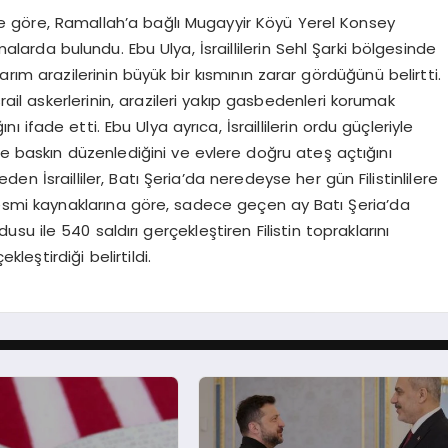
ğine göre, Ramallah’a bağlı Mugayyir Köyü Yerel Konsey
amalarda bulundu. Ebu Ulya, İsraillilerin Sehl Şarki bölgesinde
rım arazilerinin büyük bir kısmının zarar gördüğünü belirtti.
 İsrail askerlerinin, arazileri yakıp gasbedenleri korumak
ifade etti. Ebu Ulya ayrıca, İsraillilerin ordu güçleriyle
ne baskın düzenlediğini ve evlere doğru ateş açtığını
beden İsrailliler, Batı Şeria’da neredeyse her gün Filistinlilere
in resmi kaynaklarına göre, sadece geçen ay Batı Şeria’da
rdusu ile 540 saldırı gerçekleştiren Filistin topraklarını
leştirdiği belirtildi.