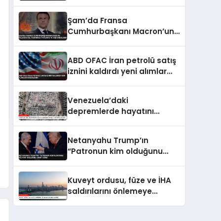
Kadınlar Hakkında
Tartışmalı Sözler
Şam’da Fransa
Cumhurbaşkanı Macron’un
Kaldığı Otel Yakınında
Patlama 18 Kişi Yaralandı
ABD OFAC İran petrolü satış
iznini kaldırdı yeni alımlar
yasaklandı
Venezuela’daki
depremlerde hayatını
kaybedenlerin sayısı 3 bin
899’a yükseldi
Netanyahu Trump’ın
“Patronun kim olduğunu
biliyor” sözlerine yanıt verdi
Kuveyt ordusu, füze ve İHA
saldırılarını önlemeye
çalıştığını açıkladı