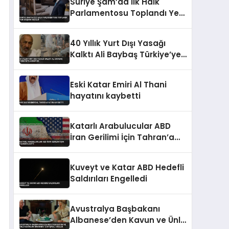
Suriye Şam’da İlk Halk
Parlamentosu Toplandı Yeni
Başkan Seçildi
40 Yıllık Yurt Dışı Yasağı
Kalktı Ali Baybaş Türkiye’ye
Dönüyor
Eski Katar Emiri Al Thani
hayatını kaybetti
Katarlı Arabulucular ABD
İran Gerilimi İçin Tahran’a
Gitti
Kuveyt ve Katar ABD Hedefli
Saldırıları Engelledi
Avustralya Başbakanı
Albanese’den Kavun ve Ünlü