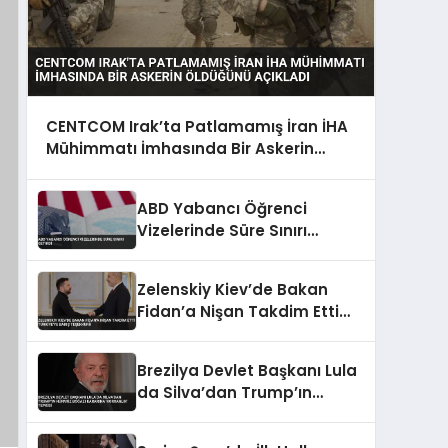
CENTCOM Irak’ta Patlamamış İran İHA
Mühimmatı İmhasında Bir Askerin
Öldüğünü Açıkladı
ABD Yabancı Öğrenci
Vizelerinde Süre Sınırı
Getirdi
Zelenskiy Kiev’de Bakan
Fidan’a Nişan Takdim Etti
Türkiye’ye Barış Teşekkürü
Brezilya Devlet Başkanı Lula
da Silva’dan Trump’ın
Hürmüz Boğazı Kararına
‘Korsanlık’ Tepkisi