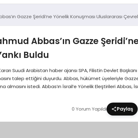
bbas’ın Gazze Şeridi’ne Yönelik Konuşması Uluslararası Çevre
 Mahmud Abbas’ın Gazze Şeridi’
Yankı Buldu
ararı Suudi Arabistan haber ajansı SPA, Filistin Devlet Başkan
lmasını talep ettiğini duyurdu. Abbas, hükümet üyeleriyle Gazze’
lmasını istedi. Abbas’ın İsrail’e Yönelik Eleştirileri Abbas, İsrai
0 Yorum Yapıldı
Paylaş