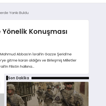
lerde Yankı Buldu
ne Yönelik Konuşması
ı Mahmud Abbas’ın İsrail’in Gazze Şeridi’ne
ye gitme kararı aldığını ve Birleşmiş Milletler
l’in Filistin halkına…
Son Dakika