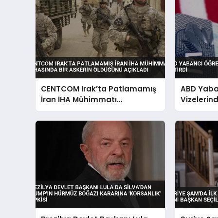
CENTCOM Irak’ta Patlamamış
ABD Yaba
İran İHA Mühimmatı
Vizelerind
İmhasında Bir Askerin
Öldüğünü Açıkladı