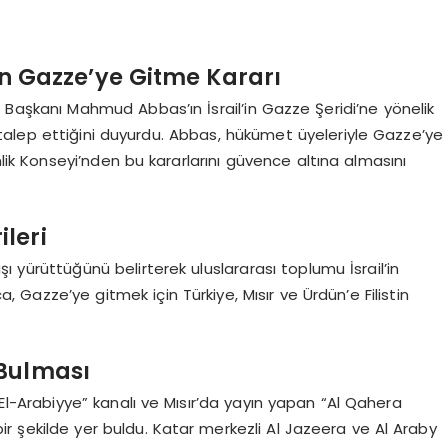
ın Gazze’ye Gitme Kararı
t Başkanı Mahmud Abbas’ın İsrail’in Gazze Şeridi’ne yönelik
ı talep ettiğini duyurdu. Abbas, hükümet üyeleriyle Gazze’ye
nlik Konseyi’nden bu kararlarını güvence altına almasını
ileri
vaşı yürüttüğünü belirterek uluslararası toplumu İsrail’in
ca, Gazze’ye gitmek için Türkiye, Mısır ve Ürdün’e Filistin
 Bulması
El-Arabiyye” kanalı ve Mısır’da yayın yapan “Al Qahera
ir şekilde yer buldu. Katar merkezli Al Jazeera ve Al Araby