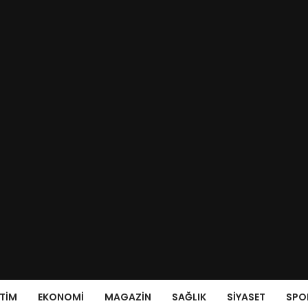
ITIM
EKONOMI
MAGAZIN
SAĞLIK
SIYASET
SPO