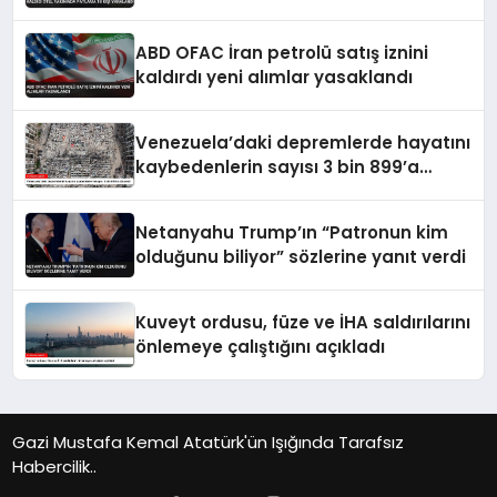
Patlama 18 Kişi Yaralandı
ABD OFAC İran petrolü satış iznini
kaldırdı yeni alımlar yasaklandı
Venezuela’daki depremlerde hayatını
kaybedenlerin sayısı 3 bin 899’a
yükseldi
Netanyahu Trump’ın “Patronun kim
olduğunu biliyor” sözlerine yanıt verdi
Kuveyt ordusu, füze ve İHA saldırılarını
önlemeye çalıştığını açıkladı
Gazi Mustafa Kemal Atatürk'ün Işığında Tarafsız
Habercilik..