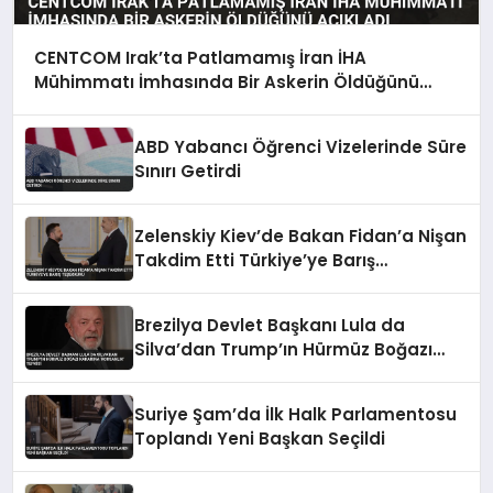
CENTCOM Irak’ta Patlamamış İran İHA
Mühimmatı İmhasında Bir Askerin Öldüğünü
Açıkladı
ABD Yabancı Öğrenci Vizelerinde Süre
Sınırı Getirdi
Zelenskiy Kiev’de Bakan Fidan’a Nişan
Takdim Etti Türkiye’ye Barış
Teşekkürü
Brezilya Devlet Başkanı Lula da
Silva’dan Trump’ın Hürmüz Boğazı
Kararına ‘Korsanlık’ Tepkisi
Suriye Şam’da İlk Halk Parlamentosu
Toplandı Yeni Başkan Seçildi