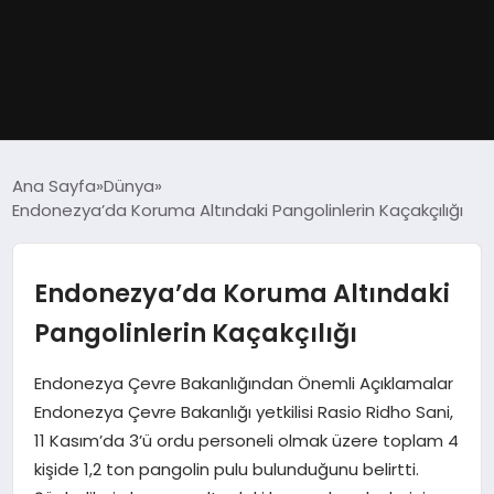
GÜNDEM
Ana Sayfa
Dünya
Endonezya’da Koruma Altındaki Pangolinlerin Kaçakçılığı
DÜNYA
EĞITIM
Endonezya’da Koruma Altındaki
Pangolinlerin Kaçakçılığı
EKONOMI
Endonezya Çevre Bakanlığından Önemli Açıklamalar
MAGAZIN
Endonezya Çevre Bakanlığı yetkilisi Rasio Ridho Sani,
11 Kasım’da 3’ü ordu personeli olmak üzere toplam 4
SAĞLIK
kişide 1,2 ton pangolin pulu bulunduğunu belirtti.