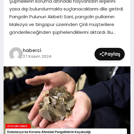
Şüphelilerin koruma altındaki hayvanların leşlerini
SIYASET
yasa dışı bulundurmakla suçlanacaklarını dile getirdi.
Pangolin Pulunun Akıbeti Sani, pangolin pullarının
SPOR
Malezya ve Singapur üzerinden Çinli müşterilere
gönderileceğinden şüphelendiklerini aktardı. Bu…
TEKNOLOJI
haberci
YAŞAM
Paylaş
27 Kasım 2024