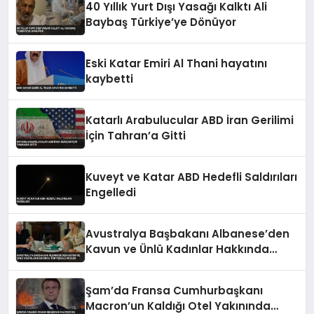
40 Yıllık Yurt Dışı Yasağı Kalktı Ali
Baybaş Türkiye’ye Dönüyor
Eski Katar Emiri Al Thani hayatını
kaybetti
Katarlı Arabulucular ABD İran Gerilimi
İçin Tahran’a Gitti
Kuveyt ve Katar ABD Hedefli Saldırıları
Engelledi
Avustralya Başbakanı Albanese’den
Kavun ve Ünlü Kadınlar Hakkında
Tartışmalı Sözler
Şam’da Fransa Cumhurbaşkanı
Macron’un Kaldığı Otel Yakınında