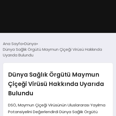
GÜNDEM
Ana Sayfa
Dünya
Dünya Sağlık Örgütü Maymun Çiçeği Virüsü Hakkında
DÜNYA
Uyarıda Bulundu
EĞITIM
Dünya Sağlık Örgütü Maymun
EKONOMI
Çiçeği Virüsü Hakkında Uyarıda
Bulundu
MAGAZIN
DSÖ, Maymun Çiçeği Virüsünün Uluslararası Yayılma
SAĞLIK
Potansiyelini Değerlendirdi Dünya Sağlık Örgütü