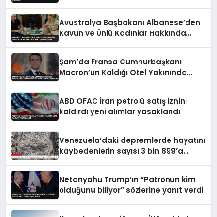
Avustralya Başbakanı Albanese’den
Kavun ve Ünlü Kadınlar Hakkında
Tartışmalı Sözler
Şam’da Fransa Cumhurbaşkanı
Macron’un Kaldığı Otel Yakınında
Patlama 18 Kişi Yaralandı
ABD OFAC İran petrolü satış iznini
kaldırdı yeni alımlar yasaklandı
Venezuela’daki depremlerde hayatını
kaybedenlerin sayısı 3 bin 899’a
yükseldi
Netanyahu Trump’ın “Patronun kim
olduğunu biliyor” sözlerine yanıt verdi