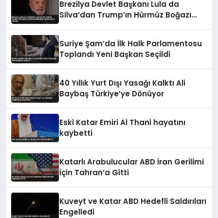
Brezilya Devlet Başkanı Lula da
Silva’dan Trump’ın Hürmüz Boğazı
Kararına ‘Korsanlık’ Tepkisi
Suriye Şam’da İlk Halk Parlamentosu
Toplandı Yeni Başkan Seçildi
40 Yıllık Yurt Dışı Yasağı Kalktı Ali
Baybaş Türkiye’ye Dönüyor
Eski Katar Emiri Al Thani hayatını
kaybetti
Katarlı Arabulucular ABD İran Gerilimi
İçin Tahran’a Gitti
Kuveyt ve Katar ABD Hedefli Saldırıları
Engelledi