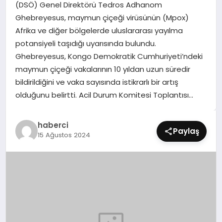
(DSÖ) Genel Direktörü Tedros Adhanom
SIYASET
Ghebreyesus, maymun çiçeği virüsünün (Mpox)
Afrika ve diğer bölgelerde uluslararası yayılma
SPOR
potansiyeli taşıdığı uyarısında bulundu.
Ghebreyesus, Kongo Demokratik Cumhuriyeti’ndeki
TEKNOLOJI
maymun çiçeği vakalarının 10 yıldan uzun süredir
bildirildiğini ve vaka sayısında istikrarlı bir artış
YAŞAM
olduğunu belirtti. Acil Durum Komitesi Toplantısı…
haberci
Paylaş
15 Ağustos 2024