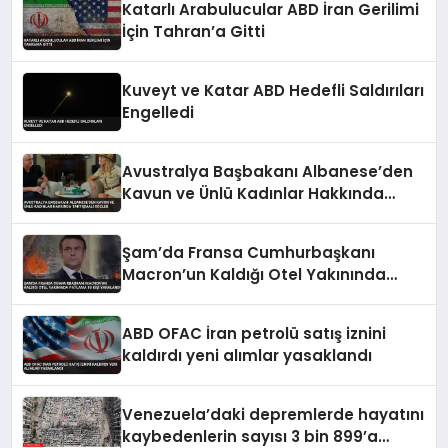
Katarlı Arabulucular ABD İran Gerilimi
İçin Tahran’a Gitti
Kuveyt ve Katar ABD Hedefli Saldırıları
Engelledi
Avustralya Başbakanı Albanese’den
Kavun ve Ünlü Kadınlar Hakkında
Tartışmalı Sözler
Şam’da Fransa Cumhurbaşkanı
Macron’un Kaldığı Otel Yakınında
Patlama 18 Kişi Yaralandı
ABD OFAC İran petrolü satış iznini
kaldırdı yeni alımlar yasaklandı
Venezuela’daki depremlerde hayatını
kaybedenlerin sayısı 3 bin 899’a