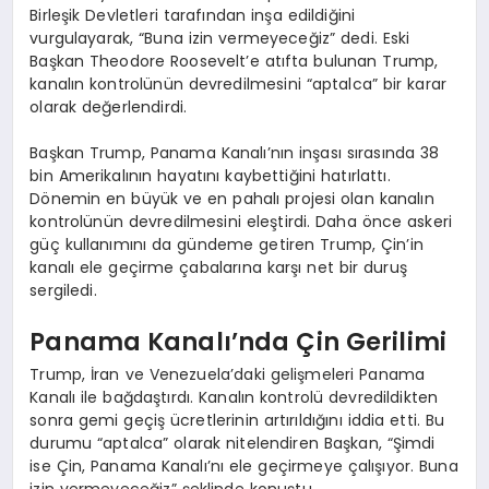
Birleşik Devletleri tarafından inşa edildiğini
vurgulayarak, “Buna izin vermeyeceğiz” dedi. Eski
Başkan Theodore Roosevelt’e atıfta bulunan Trump,
kanalın kontrolünün devredilmesini “aptalca” bir karar
olarak değerlendirdi.
Başkan Trump, Panama Kanalı’nın inşası sırasında 38
bin Amerikalının hayatını kaybettiğini hatırlattı.
Dönemin en büyük ve en pahalı projesi olan kanalın
kontrolünün devredilmesini eleştirdi. Daha önce askeri
güç kullanımını da gündeme getiren Trump, Çin’in
kanalı ele geçirme çabalarına karşı net bir duruş
sergiledi.
Panama Kanalı’nda Çin Gerilimi
Trump, İran ve Venezuela’daki gelişmeleri Panama
Kanalı ile bağdaştırdı. Kanalın kontrolü devredildikten
sonra gemi geçiş ücretlerinin artırıldığını iddia etti. Bu
durumu “aptalca” olarak nitelendiren Başkan, “Şimdi
ise Çin, Panama Kanalı’nı ele geçirmeye çalışıyor. Buna
izin vermeyeceğiz” şeklinde konuştu.