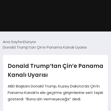
GÜNDEM
Ana Sayfa
Dünya
Donald Trump’tan Çin’e Panama Kanalı Uyarısı
DÜNYA
EĞITIM
Donald Trump’tan Çin’e Panama
Kanalı Uyarısı
EKONOMI
ABD Başkanı Donald Trump, Kuzey Dakota’da Çin’in
MAGAZIN
Panama Kanalı’nı ele geçirme girişimlerine sert tepki
gösterdi. “Buna izin vermeyeceğiz” dedi.
SAĞLIK