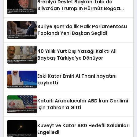
Brezilya Devlet Başkanı Lula da
Silva’dan Trump’ın Hürmüz Boğazı
Kararına ‘Korsanlık’ Tepkisi
Suriye Şam’da İlk Halk Parlamentosu
Toplandı Yeni Başkan Seçildi
40 Yıllık Yurt Dışı Yasağı Kalktı Ali
Baybaş Türkiye’ye Dönüyor
Eski Katar Emiri Al Thani hayatını
kaybetti
Katarlı Arabulucular ABD İran Gerilimi
İçin Tahran’a Gitti
Kuveyt ve Katar ABD Hedefli Saldırıları
Engelledi