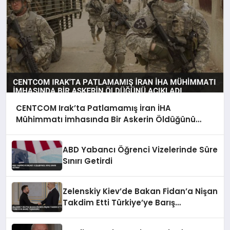
CENTCOM Irak’ta Patlamamış İran İHA
Mühimmatı İmhasında Bir Askerin Öldüğünü
Açıkladı
ABD Yabancı Öğrenci Vizelerinde Süre
Sınırı Getirdi
Zelenskiy Kiev’de Bakan Fidan’a Nişan
Takdim Etti Türkiye’ye Barış
Teşekkürü