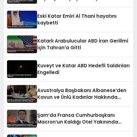
Eski Katar Emiri Al Thani hayatını
kaybetti
Katarlı Arabulucular ABD İran Gerilimi
İçin Tahran’a Gitti
Kuveyt ve Katar ABD Hedefli Saldırıları
Engelledi
Avustralya Başbakanı Albanese’den
Kavun ve Ünlü Kadınlar Hakkında
Tartışmalı Sözler
Şam’da Fransa Cumhurbaşkanı
Macron’un Kaldığı Otel Yakınında
Patlama 18 Kişi Yaralandı