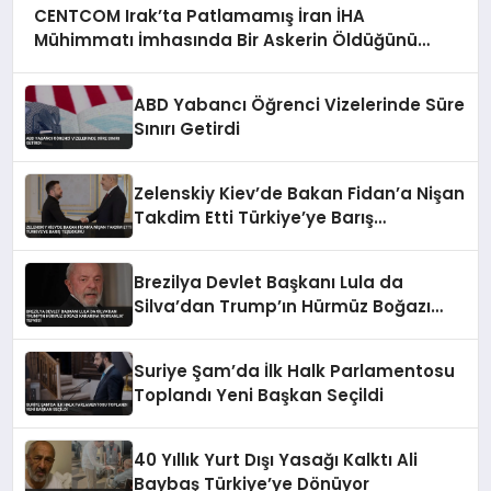
CENTCOM Irak’ta Patlamamış İran İHA
Mühimmatı İmhasında Bir Askerin Öldüğünü
Açıkladı
ABD Yabancı Öğrenci Vizelerinde Süre
Sınırı Getirdi
Zelenskiy Kiev’de Bakan Fidan’a Nişan
Takdim Etti Türkiye’ye Barış
Teşekkürü
Brezilya Devlet Başkanı Lula da
Silva’dan Trump’ın Hürmüz Boğazı
Kararına ‘Korsanlık’ Tepkisi
Suriye Şam’da İlk Halk Parlamentosu
Toplandı Yeni Başkan Seçildi
40 Yıllık Yurt Dışı Yasağı Kalktı Ali
Baybaş Türkiye’ye Dönüyor