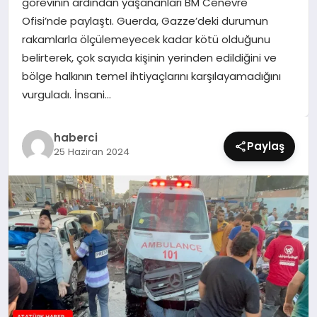
görevinin ardından yaşananları BM Cenevre
SIYASET
Ofisi’nde paylaştı. Guerda, Gazze’deki durumun
rakamlarla ölçülemeyecek kadar kötü olduğunu
SPOR
belirterek, çok sayıda kişinin yerinden edildiğini ve
bölge halkının temel ihtiyaçlarını karşılayamadığını
TEKNOLOJI
vurguladı. İnsani…
YAŞAM
haberci
Paylaş
25 Haziran 2024