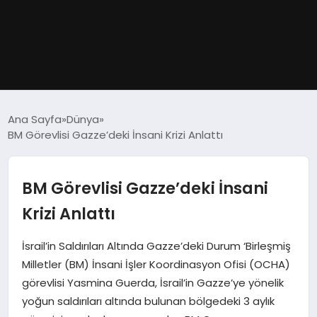
GÜNDEM
Ana Sayfa
Dünya
BM Görevlisi Gazze’deki İnsani Krizi Anlattı
DÜNYA
EĞITIM
BM Görevlisi Gazze’deki İnsani
Krizi Anlattı
EKONOMI
İsrail’in Saldırıları Altında Gazze’deki Durum ‘Birleşmiş
MAGAZIN
Milletler (BM) İnsani İşler Koordinasyon Ofisi (OCHA)
görevlisi Yasmina Guerda, İsrail’in Gazze’ye yönelik
SAĞLIK
yoğun saldırıları altında bulunan bölgedeki 3 aylık