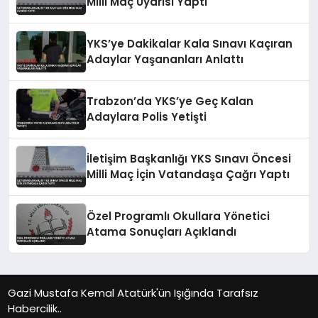
Milli Maç Uyarısı Yaptı
YKS’ye Dakikalar Kala Sınavı Kaçıran
Adaylar Yaşananları Anlattı
Trabzon’da YKS’ye Geç Kalan
Adaylara Polis Yetişti
İletişim Başkanlığı YKS Sınavı Öncesi
Milli Maç İçin Vatandaşa Çağrı Yaptı
Özel Programlı Okullara Yönetici
Atama Sonuçları Açıklandı
Gazi Mustafa Kemal Atatürk'ün Işığında Tarafsız
Habercilik..