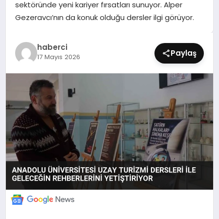
sektöründe yeni kariyer fırsatları sunuyor. Alper
SIYASET
Gezeravcı’nın da konuk olduğu dersler ilgi görüyor.
SPOR
haberci
Paylaş
17 Mayıs 2026
TEKNOLOJI
YAŞAM