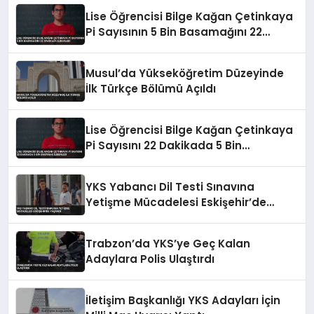
Lise Öğrencisi Bilge Kağan Çetinkaya
Pi Sayısının 5 Bin Basamağını 22
Dakikada Ezberledi
Musul’da Yükseköğretim Düzeyinde
İlk Türkçe Bölümü Açıldı
Lise Öğrencisi Bilge Kağan Çetinkaya
Pi Sayısını 22 Dakikada 5 Bin
Basamak Ezberledi
YKS Yabancı Dil Testi Sınavına
Yetişme Mücadelesi Eskişehir’de
Yaşandı
Trabzon’da YKS’ye Geç Kalan
Adaylara Polis Ulaştırdı
İletişim Başkanlığı YKS Adayları İçin