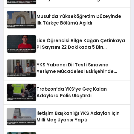
Dakikada Ezberledi
Musul’da Yükseköğretim Düzeyinde
İlk Türkçe Bölümü Açıldı
Lise Öğrencisi Bilge Kağan Çetinkaya
Pi Sayısını 22 Dakikada 5 Bin
Basamak Ezberledi
YKS Yabancı Dil Testi Sınavına
Yetişme Mücadelesi Eskişehir’de
Yaşandı
Trabzon’da YKS’ye Geç Kalan
Adaylara Polis Ulaştırdı
İletişim Başkanlığı YKS Adayları İçin
Milli Maç Uyarısı Yaptı