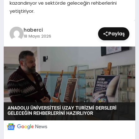
kazandırıyor ve sektörde geleceğin rehberlerini
SIYASET
yetiştiriyor.
SPOR
haberci
Paylaş
18 Mayıs 2026
TEKNOLOJI
YAŞAM