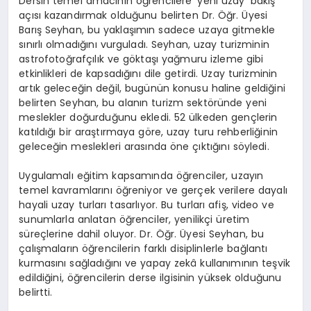
Dersin temel amacının öğrencilere ‘yeni uzay’ bakış
açısı kazandırmak olduğunu belirten Dr. Öğr. Üyesi
Barış Seyhan, bu yaklaşımın sadece uzaya gitmekle
sınırlı olmadığını vurguladı. Seyhan, uzay turizminin
astrofotoğrafçılık ve göktaşı yağmuru izleme gibi
etkinlikleri de kapsadığını dile getirdi. Uzay turizminin
artık geleceğin değil, bugünün konusu haline geldiğini
belirten Seyhan, bu alanın turizm sektöründe yeni
meslekler doğurduğunu ekledi. 52 ülkeden gençlerin
katıldığı bir araştırmaya göre, uzay turu rehberliğinin
geleceğin meslekleri arasında öne çıktığını söyledi.
Uygulamalı eğitim kapsamında öğrenciler, uzayın
temel kavramlarını öğreniyor ve gerçek verilere dayalı
hayali uzay turları tasarlıyor. Bu turları afiş, video ve
sunumlarla anlatan öğrenciler, yenilikçi üretim
süreçlerine dahil oluyor. Dr. Öğr. Üyesi Seyhan, bu
çalışmaların öğrencilerin farklı disiplinlerle bağlantı
kurmasını sağladığını ve yapay zekâ kullanımının teşvik
edildiğini, öğrencilerin derse ilgisinin yüksek olduğunu
belirtti.