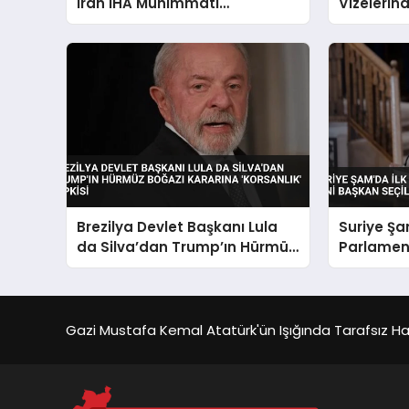
İran İHA Mühimmatı
Vizelerind
İmhasında Bir Askerin
Öldüğünü Açıkladı
Brezilya Devlet Başkanı Lula
Suriye Şa
da Silva’dan Trump’ın Hürmüz
Parlamen
Boğazı Kararına ‘Korsanlık’
Başkan Se
Tepkisi
Gazi Mustafa Kemal Atatürk'ün Işığında Tarafsız Habe