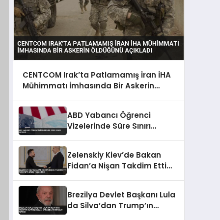
CENTCOM Irak’ta Patlamamış İran İHA
Mühimmatı İmhasında Bir Askerin
Öldüğünü Açıkladı
ABD Yabancı Öğrenci
Vizelerinde Süre Sınırı
Getirdi
Zelenskiy Kiev’de Bakan
Fidan’a Nişan Takdim Etti
Türkiye’ye Barış Teşekkürü
Brezilya Devlet Başkanı Lula
da Silva’dan Trump’ın
Hürmüz Boğazı Kararına