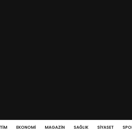
ITIM
EKONOMI
MAGAZIN
SAĞLIK
SIYASET
SPO