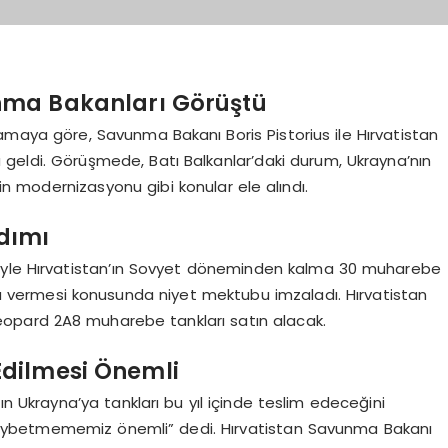
nma Bakanları Görüştü
maya göre, Savunma Bakanı Boris Pistorius ile Hırvatistan
 geldi. Görüşmede, Batı Balkanlar’daki durum, Ukrayna’nın
in modernizasyonu gibi konular ele alındı.
rdımı
ğiyle Hırvatistan’ın Sovyet döneminden kalma 30 muharebe
a’ya vermesi konusunda niyet mektubu imzaladı. Hırvatistan
opard 2A8 muharebe tankları satın alacak.
dilmesi Önemli
n Ukrayna’ya tankları bu yıl içinde teslim edeceğini
t kaybetmememiz önemli” dedi. Hırvatistan Savunma Bakanı