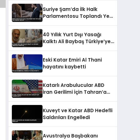
‘Korsanlık’ Tepkisi
Suriye Şam’da İlk Halk
Parlamentosu Toplandı Yeni
Başkan Seçildi
40 Yıllık Yurt Dışı Yasağı
Kalktı Ali Baybaş Türkiye’ye
Dönüyor
Eski Katar Emiri Al Thani
hayatını kaybetti
Katarlı Arabulucular ABD
İran Gerilimi İçin Tahran’a
Gitti
Kuveyt ve Katar ABD Hedefli
Saldırıları Engelledi
Avustralya Başbakanı