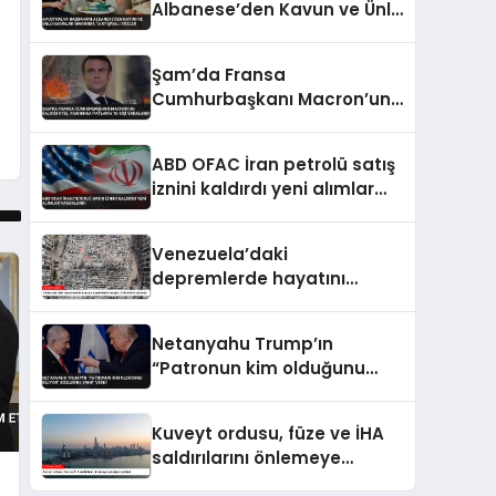
Albanese’den Kavun ve Ünlü
Kadınlar Hakkında
Tartışmalı Sözler
Şam’da Fransa
Cumhurbaşkanı Macron’un
Kaldığı Otel Yakınında
Patlama 18 Kişi Yaralandı
ABD OFAC İran petrolü satış
iznini kaldırdı yeni alımlar
yasaklandı
Venezuela’daki
depremlerde hayatını
kaybedenlerin sayısı 3 bin
899’a yükseldi
Netanyahu Trump’ın
“Patronun kim olduğunu
biliyor” sözlerine yanıt verdi
Kuveyt ordusu, füze ve İHA
saldırılarını önlemeye
çalıştığını açıkladı