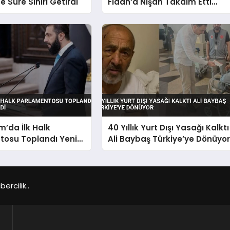
e Süre Sınırı Getirdi
Fidan’a Nişan Takdim Etti
Türkiye’ye Barış Teşekkürü
m’da İlk Halk
40 Yıllık Yurt Dışı Yasağı Kalktı
tosu Toplandı Yeni
Ali Baybaş Türkiye’ye Dönüyo
çildi
rcilik..