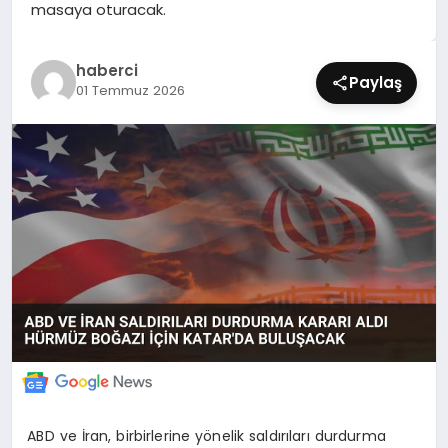
masaya oturacak.
SIYASET
SPOR
haberci
Paylaş
01 Temmuz 2026
TEKNOLOJI
YAŞAM
ABD ve İran, birbirlerine yönelik saldırıları durdurma