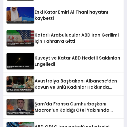
Eski Katar Emiri Al Thani hayatını
kaybetti
Katarlı Arabulucular ABD İran Gerilimi
İçin Tahran’a Gitti
Kuveyt ve Katar ABD Hedefli Saldırıları
Engelledi
Avustralya Başbakanı Albanese’den
Kavun ve Ünlü Kadınlar Hakkında
Tartışmalı Sözler
Şam’da Fransa Cumhurbaşkanı
Macron’un Kaldığı Otel Yakınında
Patlama 18 Kişi Yaralandı
ABD OFAC İran petrolü satış iznini