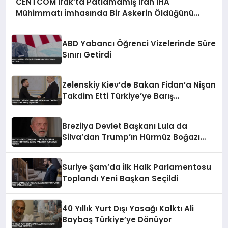
CENTCOM Irak’ta Patlamamış İran İHA
Mühimmatı İmhasında Bir Askerin Öldüğünü
Açıkladı
ABD Yabancı Öğrenci Vizelerinde Süre
Sınırı Getirdi
Zelenskiy Kiev’de Bakan Fidan’a Nişan
Takdim Etti Türkiye’ye Barış
Teşekkürü
Brezilya Devlet Başkanı Lula da
Silva’dan Trump’ın Hürmüz Boğazı
Kararına ‘Korsanlık’ Tepkisi
Suriye Şam’da İlk Halk Parlamentosu
Toplandı Yeni Başkan Seçildi
40 Yıllık Yurt Dışı Yasağı Kalktı Ali
Baybaş Türkiye’ye Dönüyor