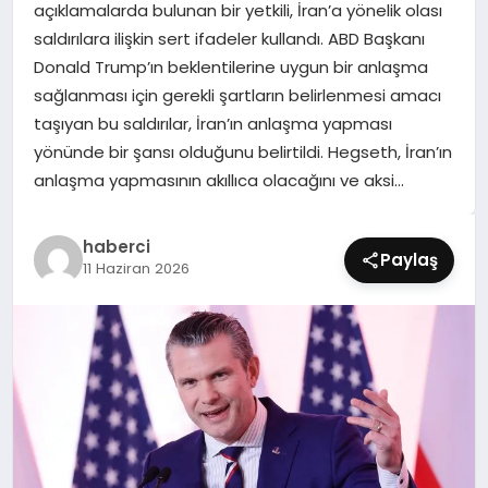
açıklamalarda bulunan bir yetkili, İran’a yönelik olası
SIYASET
saldırılara ilişkin sert ifadeler kullandı. ABD Başkanı
Donald Trump’ın beklentilerine uygun bir anlaşma
SPOR
sağlanması için gerekli şartların belirlenmesi amacı
taşıyan bu saldırılar, İran’ın anlaşma yapması
TEKNOLOJI
yönünde bir şansı olduğunu belirtildi. Hegseth, İran’ın
anlaşma yapmasının akıllıca olacağını ve aksi…
YAŞAM
haberci
Paylaş
11 Haziran 2026