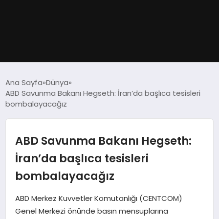
GÜNDEM
Ana Sayfa
Dünya
ABD Savunma Bakanı Hegseth: İran’da başlıca tesisleri
DÜNYA
bombalayacağız
EĞITIM
ABD Savunma Bakanı Hegseth:
EKONOMI
İran’da başlıca tesisleri
bombalayacağız
MAGAZIN
ABD Merkez Kuvvetler Komutanlığı (CENTCOM)
SAĞLIK
Genel Merkezi önünde basın mensuplarına