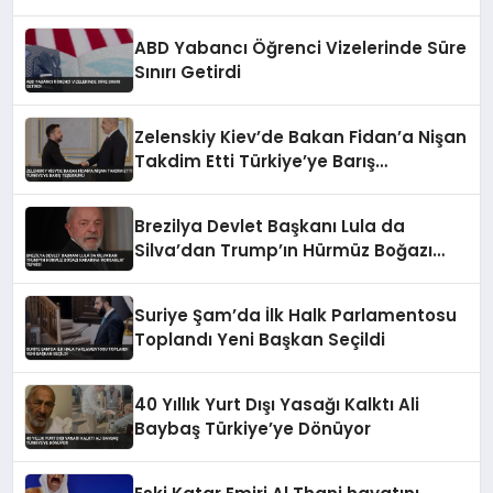
Açıkladı
ABD Yabancı Öğrenci Vizelerinde Süre
Sınırı Getirdi
Zelenskiy Kiev’de Bakan Fidan’a Nişan
Takdim Etti Türkiye’ye Barış
Teşekkürü
Brezilya Devlet Başkanı Lula da
Silva’dan Trump’ın Hürmüz Boğazı
Kararına ‘Korsanlık’ Tepkisi
Suriye Şam’da İlk Halk Parlamentosu
Toplandı Yeni Başkan Seçildi
40 Yıllık Yurt Dışı Yasağı Kalktı Ali
Baybaş Türkiye’ye Dönüyor