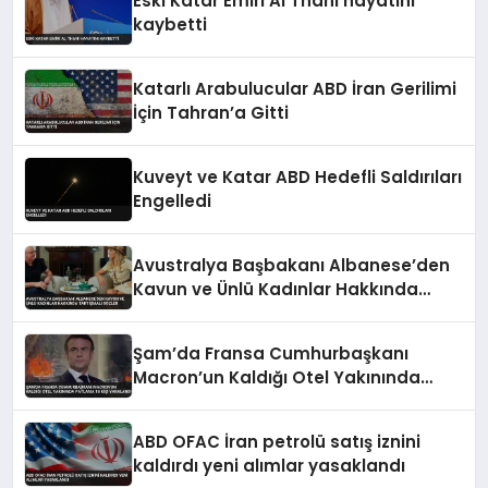
Eski Katar Emiri Al Thani hayatını
kaybetti
Katarlı Arabulucular ABD İran Gerilimi
İçin Tahran’a Gitti
Kuveyt ve Katar ABD Hedefli Saldırıları
Engelledi
Avustralya Başbakanı Albanese’den
Kavun ve Ünlü Kadınlar Hakkında
Tartışmalı Sözler
Şam’da Fransa Cumhurbaşkanı
Macron’un Kaldığı Otel Yakınında
Patlama 18 Kişi Yaralandı
ABD OFAC İran petrolü satış iznini
kaldırdı yeni alımlar yasaklandı