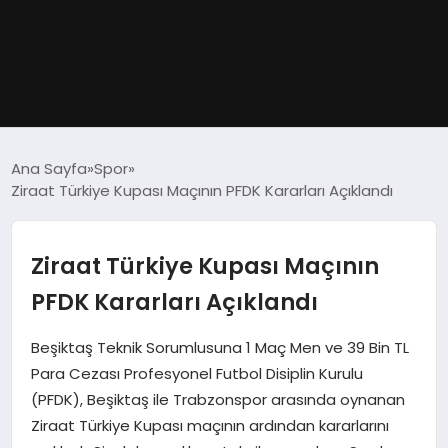
GÜNDEM
Ana Sayfa
Spor
Ziraat Türkiye Kupası Maçının PFDK Kararları Açıklandı
DÜNYA
EĞITIM
Ziraat Türkiye Kupası Maçının
PFDK Kararları Açıklandı
EKONOMI
Beşiktaş Teknik Sorumlusuna 1 Maç Men ve 39 Bin TL
MAGAZIN
Para Cezası Profesyonel Futbol Disiplin Kurulu
(PFDK), Beşiktaş ile Trabzonspor arasında oynanan
SAĞLIK
Ziraat Türkiye Kupası maçının ardından kararlarını