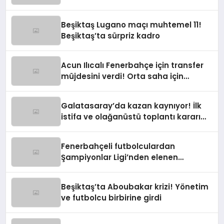
Beşiktaş Lugano maçı muhtemel 11!
Beşiktaş’ta sürpriz kadro
Acun Ilıcalı Fenerbahçe için transfer
müjdesini verdi! Orta saha için
harekete geçildi
Galatasaray’da kazan kaynıyor! İlk
istifa ve olağanüstü toplantı kararı
manşetlerde
Fenerbahçeli futbolculardan
Şampiyonlar Ligi’nden elenen
Galatasaray’a gönderme
Beşiktaş’ta Aboubakar krizi! Yönetim
ve futbolcu birbirine girdi