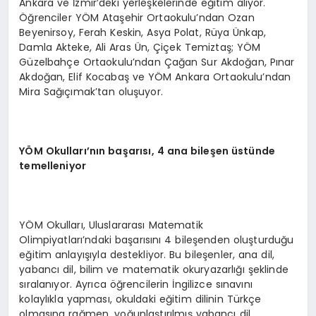
Ankara ve İzmir’deki yerleşkelerinde eğitim alıyor.
Öğrenciler YÖM Ataşehir Ortaokulu’ndan Ozan
Beyenirsoy, Ferah Keskin, Asya Polat, Rüya Ünkap,
Damla Akteke, Ali Aras Ün, Çiçek Temiztaş; YÖM
Güzelbahçe Ortaokulu’ndan Çağan Sur Akdoğan, Pınar
Akdoğan, Elif Kocabaş ve YÖM Ankara Ortaokulu’ndan
Mira Sağıçımak’tan oluşuyor.
YÖ
M Okullar
ı’
n
ı
n ba
ş
ar
ı
s
ı
, 4 ana bile
ş
en
ü
st
ü
nde
temelleniyor
YÖM Okulları, Uluslararası Matematik
Olimpiyatları’ndaki başarısını 4 bileşenden oluşturduğu
eğitim anlayışıyla destekliyor. Bu bileşenler, ana dil,
yabancı dil, bilim ve matematik okuryazarlığı şeklinde
sıralanıyor. Ayrıca öğrencilerin İngilizce sınavını
kolaylıkla yapması, okuldaki eğitim dilinin Türkçe
olmasına rağmen, yoğunlaştırılmış yabancı dil