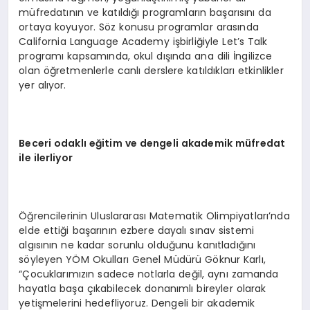
müfredatının ve katıldığı programların başarısını da
ortaya koyuyor. Söz konusu programlar arasında
California Language Academy işbirliğiyle Let’s Talk
programı kapsamında, okul dışında ana dili İngilizce
olan öğretmenlerle canlı derslere katıldıkları etkinlikler
yer alıyor.
Beceri odakl
ı
e
ğ
itim ve dengeli akademik m
ü
fredat
ile ilerliyor
Öğrencilerinin Uluslararası Matematik Olimpiyatları’nda
elde ettiği başarının ezbere dayalı sınav sistemi
algısının ne kadar sorunlu olduğunu kanıtladığını
söyleyen YÖM Okulları Genel Müdürü Göknur Karlı,
“Çocuklarımızın sadece notlarla değil, aynı zamanda
hayatla başa çıkabilecek donanımlı bireyler olarak
yetişmelerini hedefliyoruz. Dengeli bir akademik