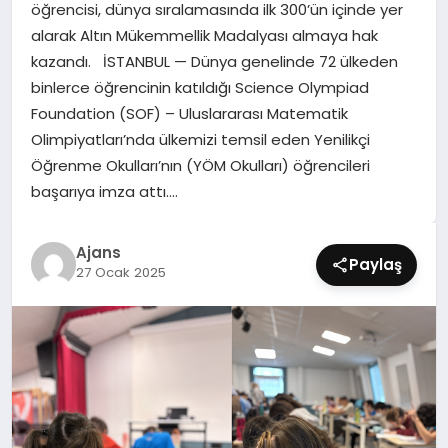
öğrencisi, dünya sıralamasında ilk 300’ün içinde yer
SIYASET
alarak Altın Mükemmellik Madalyası almaya hak
kazandı. İSTANBUL — Dünya genelinde 72 ülkeden
SPOR
binlerce öğrencinin katıldığı Science Olympiad
Foundation (SOF) – Uluslararası Matematik
TEKNOLOJI
Olimpiyatları’nda ülkemizi temsil eden Yenilikçi
Öğrenme Okulları’nın (YÖM Okulları) öğrencileri
YAŞAM
başarıya imza attı….
Ajans
Paylaş
27 Ocak 2025