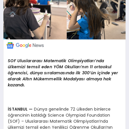
SOF Uluslararas
ı
Matematik Olimpiyatlar
ı’
nda
ü
lkemizi temsil eden Y
Ö
M Okullar
ı’
n
ı
n 11 ortaokul
öğ
rencisi, d
ü
nya s
ı
ralamas
ı
nda ilk 300
’ü
n i
ç
inde yer
alarak Alt
ı
n M
ü
kemmellik Madalyas
ı
almaya hak
kazand
ı
.
İ
STANBUL
—
Dünya genelinde 72 ülkeden binlerce
öğrencinin katıldığı Science Olympiad Foundation
(SOF) – Uluslararası Matematik Olimpiyatları’nda
ülkemizi temsil eden Yenilikçi Öğrenme Okulları’nın