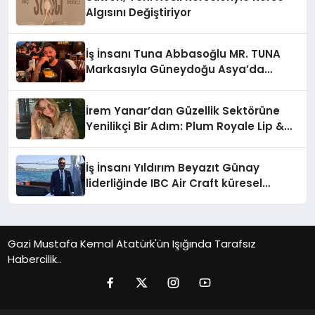
Algısını Değiştiriyor
İş İnsanı Tuna Abbasoğlu MR. TUNA
Markasıyla Güneydoğu Asya’da
Büyümeye Devam Ediyor
İrem Yanar’dan Güzellik Sektörüne
Yenilikçi Bir Adım: Plum Royale Lip &
Cheek Stick
İş İnsanı Yıldırım Beyazıt Günay
liderliğinde IBC Air Craft küresel
ticarette büyümeye devam ediyor
Gazi Mustafa Kemal Atatürk'ün Işığında Tarafsız
Habercilik..