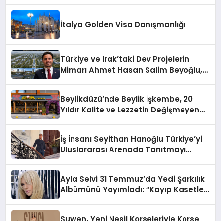
Sürdürüyor
İtalya Golden Visa Danışmanlığı
Türkiye ve Irak’taki Dev Projelerin
Mimarı Ahmet Hasan Salim Beyoğlu,
10 Milyon Metrekarelik “Al Yusuf
Holding Industrial City” Projesini
Beylikdüzü’nde Beylik İşkembe, 20
Hayata Geçirecek
Yıldır Kalite ve Lezzetin Değişmeyen
Adresi
İş İnsanı Seyithan Hanoğlu Türkiye’yi
Uluslararası Arenada Tanıtmayı
Hedefliyor
Ayla Selvi 31 Temmuz’da Yedi Şarkılık
Albümünü Yayımladı: “Kayıp Kasetler
1”
Suwen, Yeni Nesil Korseleriyle Korse