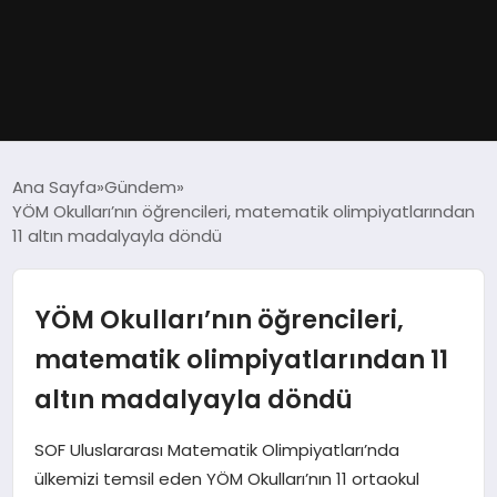
GÜNDEM
Ana Sayfa
Gündem
YÖM Okulları’nın öğrencileri, matematik olimpiyatlarından
DÜNYA
11 altın madalyayla döndü
EĞITIM
YÖM Okulları’nın öğrencileri,
EKONOMI
matematik olimpiyatlarından 11
altın madalyayla döndü
MAGAZIN
SOF Uluslararası Matematik Olimpiyatları’nda
SAĞLIK
ülkemizi temsil eden YÖM Okulları’nın 11 ortaokul