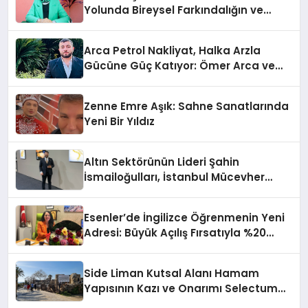
Yolunda Bireysel Farkındalığın ve
Sınırların Gücünü Anlatıyor
Arca Petrol Nakliyat, Halka Arzla
Gücüne Güç Katıyor: Ömer Arca ve
Mehmet Arca’dan Sektöre Güçlü
Yatırım
Zenne Emre Aşık: Sahne Sanatlarında
Yeni Bir Yıldız
Altın Sektörünün Lideri Şahin
İsmailoğulları, İstanbul Mücevher
Fuarı’nda Parladı ￼
Esenler’de İngilizce Öğrenmenin Yeni
Adresi: Büyük Açılış Fırsatıyla %20
İndirim!
Side Liman Kutsal Alanı Hamam
Yapısının Kazı ve Onarımı Selectum
Hotels&Resorts’un da Katkılarıyla