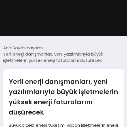
GÜNDEM
Ana Sayfa
Yaşam
Yerli enerji danışmanları, yeni yazılımlarıyla büyük
DÜNYA
işletmelerin yüksek enerji faturalarını düşürecek
EĞITIM
Yerli enerji danışmanları, yeni
EKONOMI
yazılımlarıyla büyük işletmelerin
yüksek enerji faturalarını
MAGAZIN
düşürecek
SAĞLIK
Büyük ölçekli enerji tüketimi yapan işletmelerin enerji