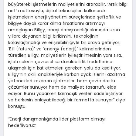
büyüterek işletmelerin maliyetlerini artırabilir. ‘Artık bilgi
net’ mottosuyla, dijital teknolojileri kullanarak
işletmelerin enerji yönetimi süreçlerinde şeffaflık ve
bilgiye dayalı karar alma fırsatlarını artırmayı
amaçlayan Billgy, enerji danışmanlığı alanında uzun
yıllara dayanan bilgi birikimini, teknolojinin
kolaylaştırıcılığı ve erişilebilirliğiyle bir araya getiriyor.
‘Bill (fatura)’ ve ‘energy (enerji)’ kelimelerinden
türetilen Billgy, maliyetlerin iyileştirilmesinin yanı sıra,
işletmelerin çevresel sürdürülebilirlik hedeflerine
ulaşmak için kat etmeleri gereken yolu da kısaltıyor.
Billgy’nin akıllı analizleriyle karbon ayak izlerini azaltma
yetenekleri kazanan işletmeler, hem çevre dostu
çözümler sunuyor hem de maliyet tasarrufu elde
ediyor. Bunu yaparken karmaşık verileri sadeleştiriyor
ve herkesin anlayabileceği bir formatta sunuyor” diye
konuştu.
“Enerji danışmanlığında lider platform olmayı
hedefliyoruz”