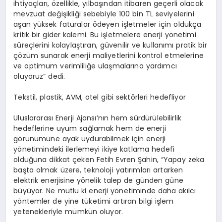
ihtiyaçları, özellikle, yılbaşından itibaren geçerli olacak
mevzuat değişikliği sebebiyle 100 bin TL seviyelerini
aşan yüksek faturalar ödeyen işletmeler için oldukça
kritik bir gider kalemi. Bu işletmelere enerji yönetimi
süreçlerini kolaylaştıran, güvenilir ve kullanımı pratik bir
çözüm sunarak enerji maliyetlerini kontrol etmelerine
ve optimum verimliliğe ulaşmalarına yardımcı
oluyoruz” dedi.
Tekstil, plastik, AVM, otel gibi sektörleri hedefliyor
Uluslararası Enerji Ajansı’nın hem sürdürülebilirlik
hedeflerine uyum sağlamak hem de enerji
görünümüne ayak uydurabilmek için enerji
yönetimindeki ilerlemeyi ikiye katlama hedefi
olduğuna dikkat çeken Fetih Evren Şahin, “Yapay zeka
başta olmak üzere, teknoloji yatırımları artarken
elektrik enerjisine yönelik talep de günden güne
büyüyor. Ne mutlu ki enerji yönetiminde daha akılcı
yöntemler de yine tüketimi artıran bilgi işlem
yetenekleriyle mümkün oluyor.