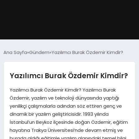
GÜNDEM
Ana Sayfa
Gündem
Yazılımcı Burak Özdemir Kimdir?
DÜNYA
Yazılımcı Burak Özdemir Kimdir?
EĞITIM
Yazılımcı Burak Özdemir Kimdir? Yazılımcı Burak
EKONOMI
Özdemir, yazılım ve teknoloji dünyasında yaptığı
yenilikçi çalışmalarla adından söz ettiren genç ve
MAGAZIN
dinamik bir yazılım geliştiricisidir. 1993 yılında
İstanbul’un Beykoz ilçesinde doğan Özdemir, eğitim
SAĞLIK
hayatına Trakya Üniversitesi’nde devam etmiş ve
burada aldığı eğitimle yazılım alanındaki temel bilgi