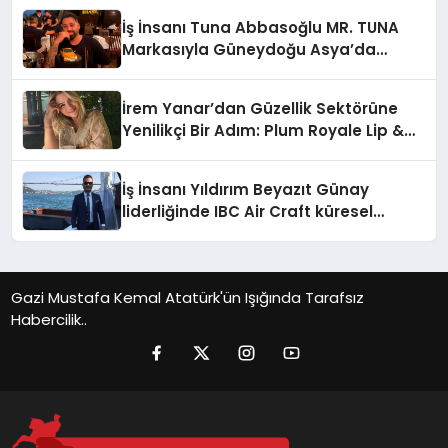
İş İnsanı Tuna Abbasoğlu MR. TUNA
Markasıyla Güneydoğu Asya’da
Büyümeye Devam Ediyor
İrem Yanar’dan Güzellik Sektörüne
Yenilikçi Bir Adım: Plum Royale Lip &
Cheek Stick
İş İnsanı Yıldırım Beyazıt Günay
liderliğinde IBC Air Craft küresel
ticarette büyümeye devam ediyor
Gazi Mustafa Kemal Atatürk'ün Işığında Tarafsız
Habercilik..