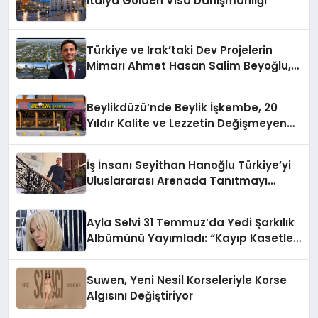
İtalya Golden Visa Danışmanlığı
Türkiye ve Irak’taki Dev Projelerin
Mimarı Ahmet Hasan Salim Beyoğlu,
10 Milyon Metrekarelik “Al Yusuf
Holding Industrial City” Projesini
Beylikdüzü’nde Beylik İşkembe, 20
Hayata Geçirecek
Yıldır Kalite ve Lezzetin Değişmeyen
Adresi
İş İnsanı Seyithan Hanoğlu Türkiye’yi
Uluslararası Arenada Tanıtmayı
Hedefliyor
Ayla Selvi 31 Temmuz’da Yedi Şarkılık
Albümünü Yayımladı: “Kayıp Kasetler
1”
Suwen, Yeni Nesil Korseleriyle Korse
Algısını Değiştiriyor